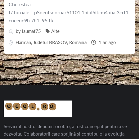
Cherestea
Lăturoaie · pSoentsdoruar61101:1hiul5itcm4afial3crt1
cueeuc9h 7b1l 95 tfc...
by
laumat75
Alte
Hărman
,
Judetul BRASOV
,
Romania
1 an ago
Serviciul nostru, denumit ocol.ro, a fost conceput pentru a se
dezvolta. Colaboratorii care sprijină și contribuie la evoluția