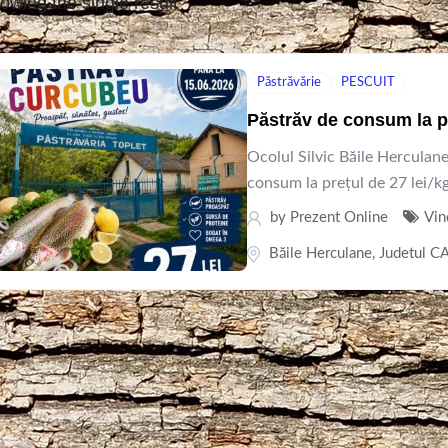
owing the single result
Păstrăvărie
PESCUIT
Păstrăv de consum la pr
Ocolul Silvic Băile Herculane
consum la prețul de 27 lei/kg.
by
Prezent Online
Vin
Băile Herculane
,
Judetul 