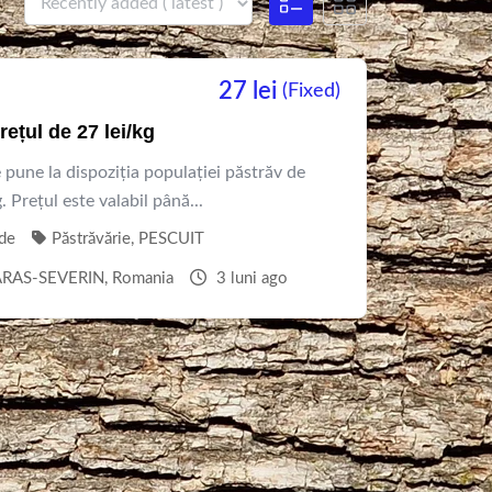
27
lei
(Fixed)
ețul de 27 lei/kg
 pune la dispoziția populației păstrăv de
 Prețul este valabil până...
de
Păstrăvărie
,
PESCUIT
CARAS-SEVERIN
,
Romania
3 luni ago