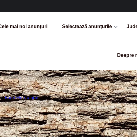
Cele mai noi anunțuri
Selectează anunțurile
Jud
Despre 
/
Băile Herculane