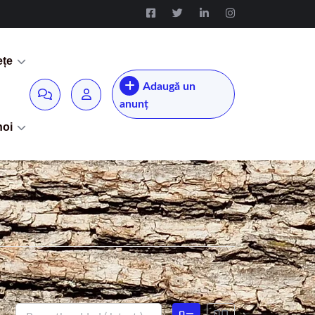
ețe
Adaugă un
anunț
noi