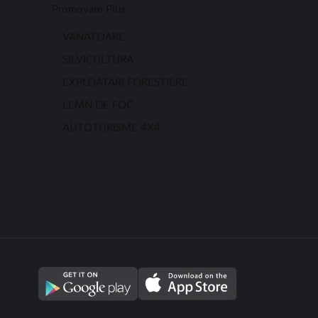
Promovare Plus
VANATOARE
SILVICULTURA
EXPLOATARI FORESTIERE
LEMN DE FOC
AUTOTURISME 4X4