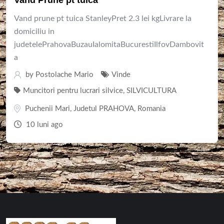
Vand prune pt tuica StanleyPret 2.3 lei kgLivrare la
domiciliu in
judetelePrahovaBuzauIalomitaBucurestiIlfovDambovit
a
by
Postolache Mario
Vinde
Muncitori pentru lucrari silvice
,
SILVICULTURA
Puchenii Mari
,
Judetul PRAHOVA
,
Romania
10 luni ago