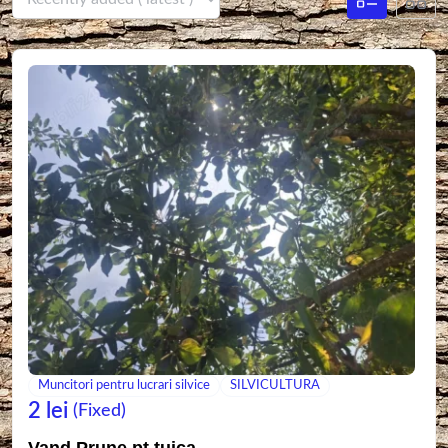
Muncitori pentru lucrari silvice
SILVICULTURA
2
lei
(Fixed)
Vand Prune pt tuica