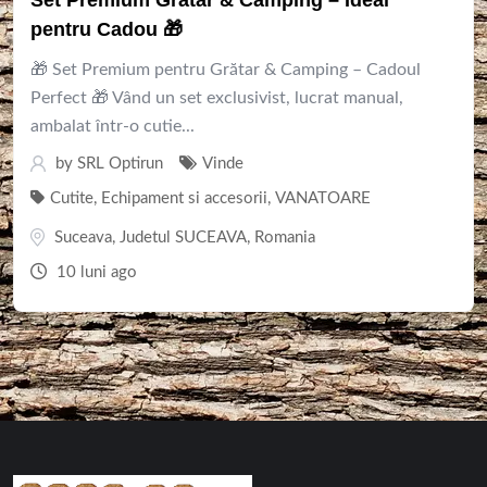
pentru Cadou 🎁
🎁 Set Premium pentru Grătar & Camping – Cadoul
Perfect 🎁 Vând un set exclusivist, lucrat manual,
ambalat într-o cutie...
by
SRL Optirun
Vinde
Cutite
,
Echipament si accesorii
,
VANATOARE
Suceava
,
Judetul SUCEAVA
,
Romania
10 luni ago