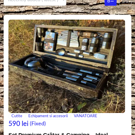
Cutite
Echipament si accesorii
VANATOARE
590
lei
(Fixed)
Set Premium Grătar & Camping – Ideal