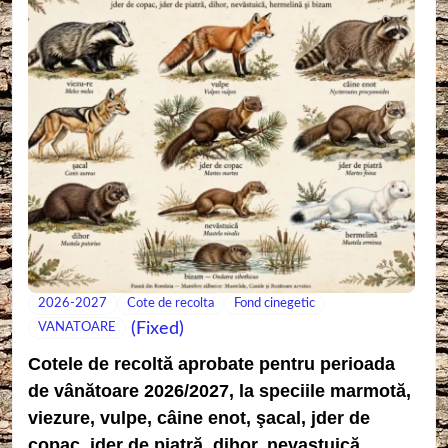
2026-2027
Cote de recolta
Fond cinegetic
(Fixed)
VANATOARE
Cotele de recoltă aprobate pentru perioada
de vânătoare 2026/2027, la speciile marmotă,
viezure, vulpe, câine enot, şacal, jder de
copac, jder de piatră, dihor, nevastuică,