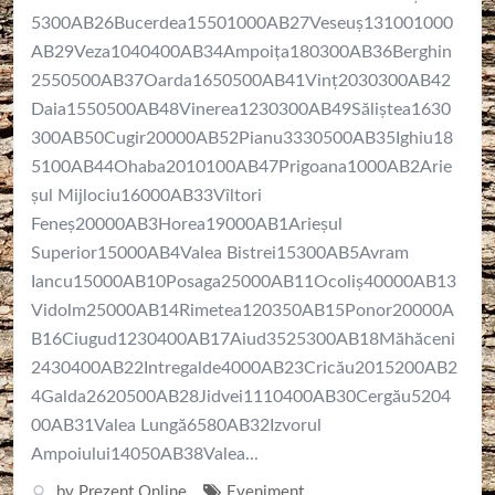
5300AB26Bucerdea15501000AB27Veseuș131001000
AB29Veza1040400AB34Ampoița180300AB36Berghin
2550500AB37Oarda1650500AB41Vinț2030300AB42
Daia1550500AB48Vinerea1230300AB49Săliștea1630
300AB50Cugir20000AB52Pianu3330500AB35Ighiu18
5100AB44Ohaba2010100AB47Prigoana1000AB2Arie
șul Mijlociu16000AB33Vîltori
Feneş20000AB3Horea19000AB1Arieșul
Superior15000AB4Valea Bistrei15300AB5Avram
Iancu15000AB10Posaga25000AB11Ocoliș40000AB13
Vidolm25000AB14Rimetea120350AB15Ponor20000A
B16Ciugud1230400AB17Aiud3525300AB18Măhăceni
2430400AB22Intregalde4000AB23Cricău2015200AB2
4Galda2620500AB28Jidvei1110400AB30Cergău5204
00AB31Valea Lungă6580AB32Izvorul
Ampoiului14050AB38Valea...
by
Prezent Online
Eveniment