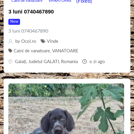
(Fixed)
Caini de vanatoare
VANATOARE
3 luni 0740467890
New
3 luni 0740467890
by
Ocol.ro
Vinde
Caini de vanatoare
,
VANATOARE
Galaţi
,
Judetul GALATI
,
Romania
o zi ago