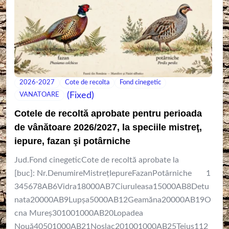
2026-2027
Cote de recolta
Fond cinegetic
(Fixed)
VANATOARE
Cotele de recoltă aprobate pentru perioada
de vânătoare 2026/2027, la speciile mistreţ,
iepure, fazan şi potârniche
Jud.Fond cinegeticCote de recoltă aprobate la
[buc]: Nr.DenumireMistreţIepureFazanPotârniche 1
345678AB6Vidra18000AB7Ciuruleasa15000AB8Detu
nata20000AB9Lupșa5000AB12Geamăna20000AB19O
cna Mureș301001000AB20Lopadea
Nouă40501000AB21Noslac201001000AB25Teiuș112