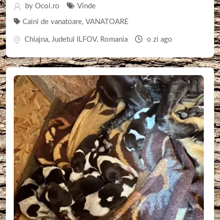
by
Ocol.ro
Vinde
Caini de vanatoare
,
VANATOARE
Chiajna
,
Judetul ILFOV
,
Romania
o zi ago