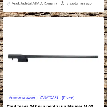
Arad
,
Judetul ARAD
,
Romania
3 săptămâni ago
(Fixed)
Arme de vanatoare
VANATOARE
Caut țeavă 243 win pentru un Mauser M 03.