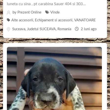
luneta cu sina , pt carabina Sauer 404 si 303...
by
Prezent Online
Vinde
Alte accesorii
,
Echipament si accesorii
,
VANATOARE
Suceava
,
Judetul SUCEAVA
,
Romania
2 luni ago