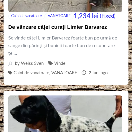
1,234
lei
(Fixed)
Caini de vanatoare
VANATOARE
De vânzare căței curați Limier Barvarez
Se vinde căței Limier Barvarez foarte bun pe urmă de
sânge din părinți și bunicii foarte bun de recuperare
țel...
by
Weiss Sven
Vinde
Caini de vanatoare
,
VANATOARE
2 luni ago