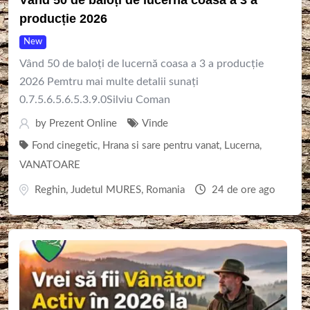
producție 2026
New
Vând 50 de baloți de lucernă coasa a 3 a producție
2026 Pemtru mai multe detalii sunați
0.7.5.6.5.6.5.3.9.0Silviu Coman
by
Prezent Online
Vinde
Fond cinegetic
,
Hrana si sare pentru vanat
,
Lucerna
,
VANATOARE
Reghin
,
Judetul MURES
,
Romania
24 de ore ago