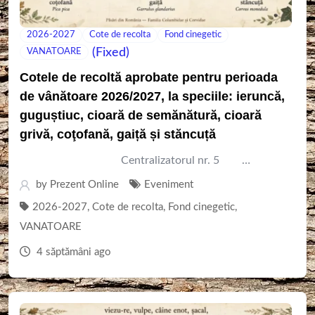
2026-2027
Cote de recolta
Fond cinegetic
(Fixed)
VANATOARE
Cotele de recoltă aprobate pentru perioada
de vânătoare 2026/2027, la speciile: ieruncă,
guguștiuc, cioară de semănătură, cioară
grivă, coţofană, gaiță și stăncuță
Centralizatorul nr. 5 …
by
Prezent Online
Eveniment
2026-2027
,
Cote de recolta
,
Fond cinegetic
,
VANATOARE
4 săptămâni ago