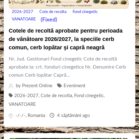
2026-2027
Cote de recolta
Fond cinegetic
(Fixed)
VANATOARE
Cotele de recoltă aprobate pentru perioada
de vânătoare 2026/2027, la speciile cerb
comun, cerb lopătar şi capră neagră
Nr. Jud. Gestionari Fond cinegetic Cote de recoltă
aprobate la: crt. fonduri cinegetice Nr. Denumire Cerb
comun Cerb lopătar Capră...
by
Prezent Online
Eveniment
2026-2027
,
Cote de recolta
,
Fond cinegetic
,
VANATOARE
-/-/-
,
Romania
4 săptămâni ago