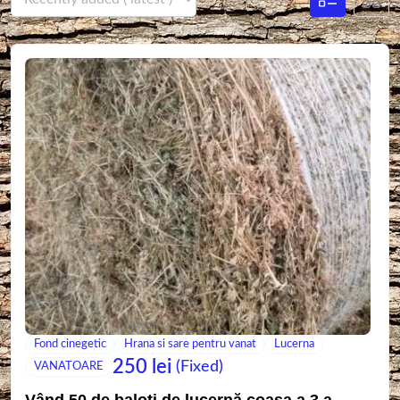
Fond cinegetic
Hrana si sare pentru vanat
Lucerna
250
lei
(Fixed)
VANATOARE
Vând 50 de baloți de lucernă coasa a 3 a