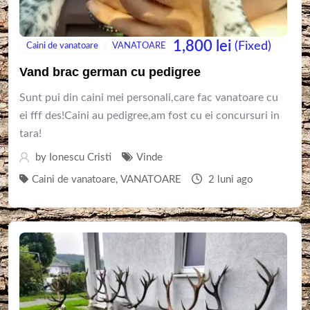
1,800
lei
(Fixed)
Caini de vanatoare
VANATOARE
Vand brac german cu pedigree
Sunt pui din caini mei personali,care fac vanatoare cu
ei fff des!Caini au pedigree,am fost cu ei concursuri in
tara!
by
Ionescu Cristi
Vinde
Caini de vanatoare
,
VANATOARE
2 luni ago