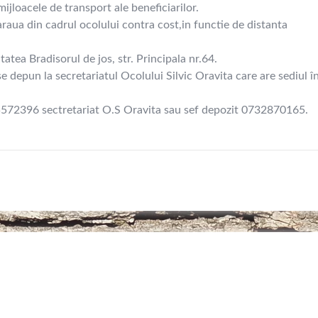
jloacele de transport ale beneficiarilor.
raua din cadrul ocolului contra cost,in functie de distanta
tatea Bradisorul de jos, str. Principala nr.64.
 se depun la secretariatul Ocolului Silvic Oravita care are sediul î
55572396 sectretariat O.S Oravita sau sef depozit 0732870165.