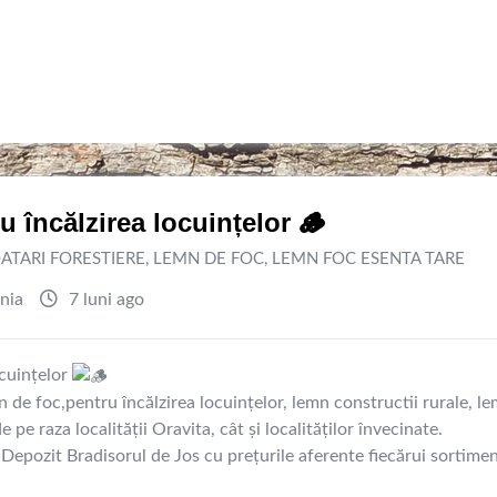
u încălzirea locuințelor 🪵
ATARI FORESTIERE
,
LEMN DE FOC
,
LEMN FOC ESENTA TARE
nia
7 luni ago
ocuințelor
 de foc,pentru încălzirea locuințelor, lemn constructii rurale, l
 pe raza localității Oravita, cât și localităților învecinate.
Depozit Bradisorul de Jos cu prețurile aferente fiecărui sortimen