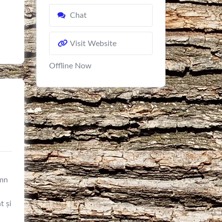
Chat
Visit Website
Offline Now
emn
t și