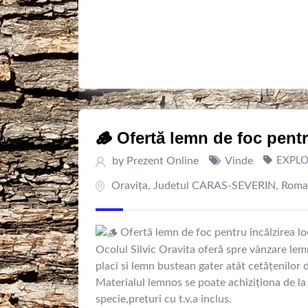
🪵 Ofertă lemn de foc pentr
by
Prezent Online
Vinde
EXPLO
Oraviţa
,
Judetul CARAS-SEVERIN
,
Roma
Ofertă lemn de foc pentru încălzirea l
Ocolul Silvic Oravita oferă spre vânzare lemn
placi si lemn bustean gater atât cetățenilor de
Materialul lemnos se poate achiziționa de la 
specie,preturi cu t.v.a inclus.