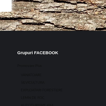
Grupuri FACEBOOK
Promovare Plus
VANATOARE
SILVICULTURA
EXPLOATARI FORESTIERE
LEMN DE FOC
AUTOTURISME 4X4