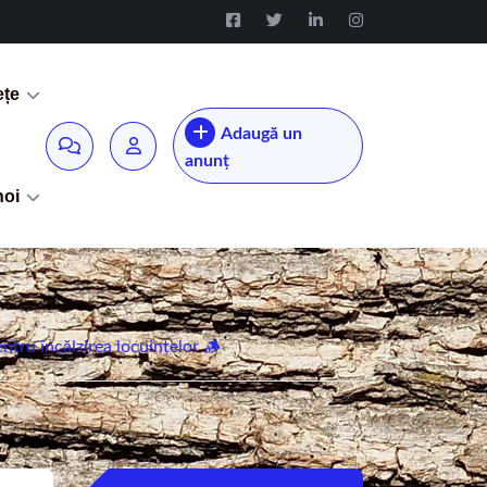
ețe
Adaugă un
anunț
noi
ntru încălzirea locuințelor 🪵