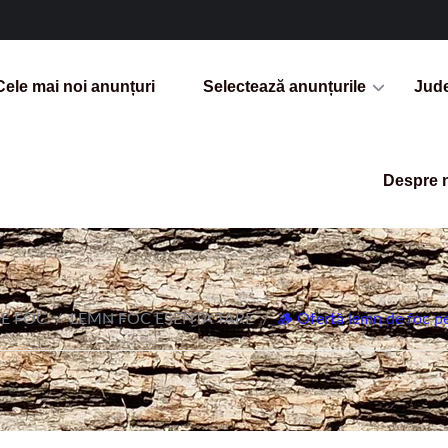
Cele mai noi anunțuri
Selectează anunțurile
Jud
Despre 
E FOC
/
LEMN FOC ESENTA TARE
/
🪵 Ofertă lemn de foc pe