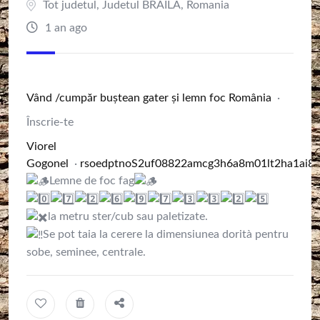
Tot judetul
,
Judetul BRAILA
,
Romania
1 an ago
Vând /cumpăr buștean gater și lemn foc România
·
Înscrie-te
Viorel
Gogonel
·
r
s
o
e
d
p
t
n
o
S
2
u
f
0
8
8
2
2
a
m
c
g
3
h
6
a
8
m
0
1
l
t
2
h
a
1
a
i
8
Lemne de foc fag
la metru ster/cub sau paletizate.
Se pot taia la cerere la dimensiunea dorità pentru
sobe, seminee, centrale.