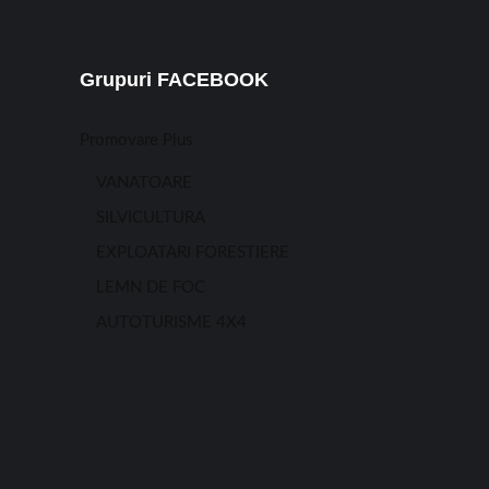
Grupuri FACEBOOK
Promovare Plus
VANATOARE
SILVICULTURA
EXPLOATARI FORESTIERE
LEMN DE FOC
AUTOTURISME 4X4