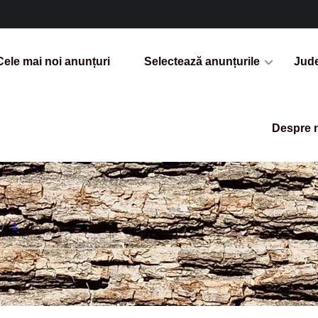
Cele mai noi anunțuri
Selectează anunțurile
Jud
Despre 
/
1