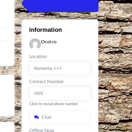
Information
Ocol.ro
Location
Romania
,
I-I-I
Contact Number
XXX
Click to reveal phone number
Chat
Offline Now