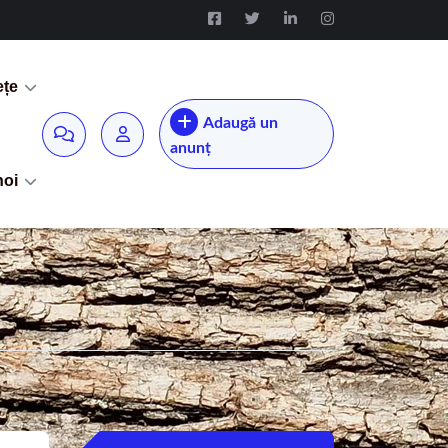
ețe
Adaugă un
anunț
noi