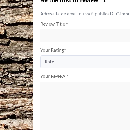
Be the first to review “1”
Adresa ta de email nu va fi publicată.
Câmpur
Review Title
*
Your Rating
*
Your Review
*