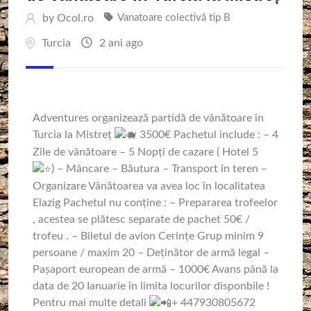
by
Ocol.ro
Vanatoare colectivă tip B
Turcia
2 ani ago
Adventures organizează partidă de vânătoare în
Turcia la Mistreț
3500€ Pachetul include : – 4
Zile de vânătoare – 5 Nopți de cazare ( Hotel 5
) – Mâncare – Băutura – Transport în teren –
Organizare Vânătoarea va avea loc în localitatea
Elazig Pachetul nu conține : – Prepararea trofeelor
, acestea se plătesc separate de pachet 50€ /
trofeu . – Biletul de avion Cerințe Grup minim 9
persoane / maxim 20 – Deținător de armă legal –
Pașaport european de armă – 1000€ Avans până la
data de 20 Ianuarie în limita locurilor disponbile !
Pentru mai multe detali
+ 447930805672