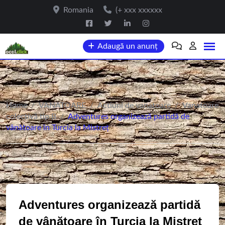
Romania
(+ xxx xxxxxx
Adaugă un anunț
Home
/
VANATOARE
/
Actiuni de vanatoare
/
Vanatoare
colectivă tip B
/
Adventures organizează partidă de
vânătoare în Turcia la Mistreț
Adventures organizează partidă
de vânătoare în Turcia la Mistreț