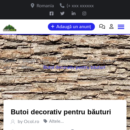
Skip
Romania
(+ xxx xxxxxx
to
content
Adaugă un anunț
Home
/
VANATOARE
/
Naturalizari, sculpturi, picturi ,
alte...
/
Altele...
/
Butoi decorativ pentru băuturi
Butoi decorativ pentru băuturi
by
Ocol.ro
Altele...