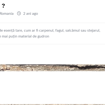
 ?
Romania
2 ani ago
e esență tare, cum ar fi carpenul, fagul, salcâmul sau stejarul,
e mai puțin material de gudron