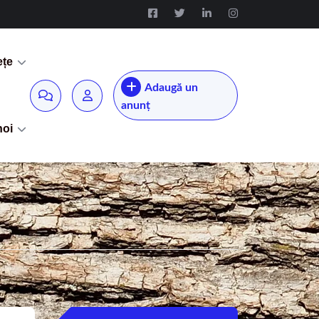
ețe
Adaugă un
anunț
noi