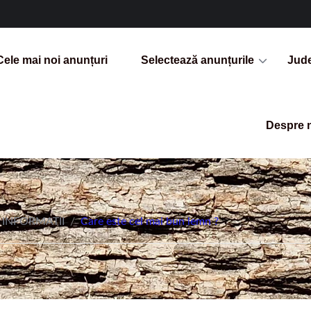
Cele mai noi anunțuri
Selectează anunțurile
Jud
Despre 
INFORMATII
/
Care este cel mai bun lemn ?