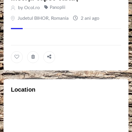
by
Ocol.ro
Panoplii
Judetul BIHOR
,
Romania
2 ani ago
Location