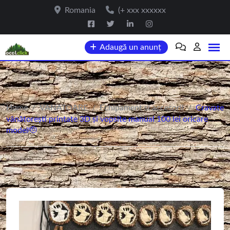
Romania
(+ xxx xxxxxx
Adaugă un anunț
Home
/
VANATOARE
/
Echipament si accesorii
/
Cravate
vânătorești printate 3D și vopsite manual 100 lei oricare
model🫡