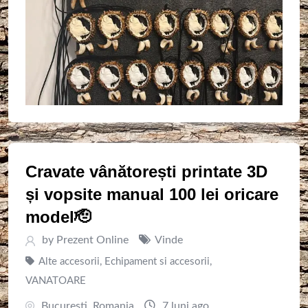
Cravate vânătorești printate 3D
și vopsite manual 100 lei oricare
model🫡
by
Prezent Online
Vinde
Alte accesorii
,
Echipament si accesorii
,
VANATOARE
Bucuresti
,
Romania
7 luni ago