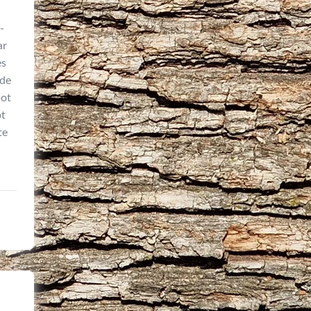
-
ar
es
 de
pot
pt
te