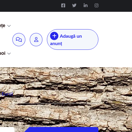
ețe
Adaugă un
anunț
noi
t Euro)