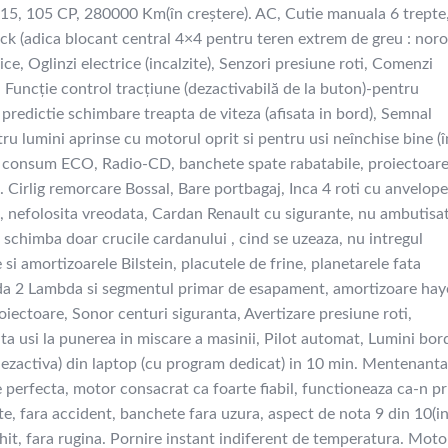
15, 105 CP, 280000 Km(în creștere). AC, Cutie manuala 6 trepte
k (adica blocant central 4×4 pentru teren extrem de greu : noro
ce, Oglinzi electrice (incalzite), Senzori presiune roti, Comenzi
, Funcție control tracțiune (dezactivabilă de la buton)-pentru
predictie schimbare treapta de viteza (afisata in bord), Semnal
ru lumini aprinse cu motorul oprit si pentru usi neînchise bine (î
e consum ECO, Radio-CD, banchete spate rabatabile, proiectoar
). Cirlig remorcare Bossal, Bare portbagaj, Inca 4 roti cu anvelope
 nefolosita vreodata, Cardan Renault cu sigurante, nu ambutisat
 schimba doar crucile cardanului , cind se uzeaza, nu intregul
 si amortizoarele Bilstein, placutele de frine, planetarele fata
onda 2 Lambda si segmentul primar de esapament, amortizoare hay
roiectoare, Sonor centuri siguranta, Avertizare presiune roti,
a usi la punerea in miscare a masinii, Pilot automat, Lumini bor
va dezactiva) din laptop (cu program dedicat) in 10 min. Mentenanta
are perfecta, motor consacrat ca foarte fiabil, functioneaza ca-n p
te, fara accident, banchete fara uzura, aspect de nota 9 din 10(i
hit, fara rugina. Pornire instant indiferent de temperatura. Moto