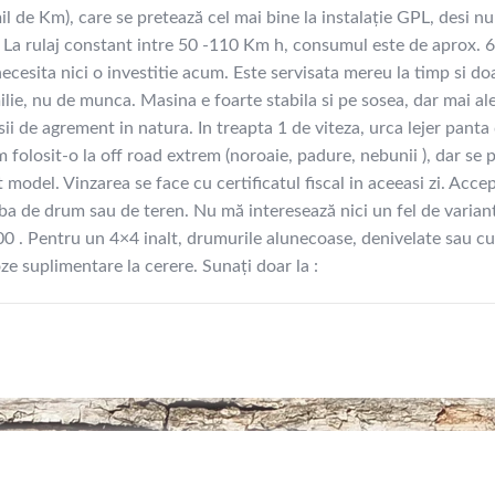
de Km), care se pretează cel mai bine la instalație GPL, desi nu
La rulaj constant intre 50 -110 Km h, consumul este de aprox. 6
cesita nici o investitie acum. Este servisata mereu la timp si do
lie, nu de munca. Masina e foarte stabila si pe sosea, dar mai al
i de agrement in natura. In treapta 1 de viteza, urca lejer panta
m folosit-o la off road extrem (noroaie, padure, nebunii ), dar se 
model. Vinzarea se face cu certificatul fiscal in aceeasi zi. Acce
roba de drum sau de teren. Nu mă interesează nici un fel de varian
000 . Pentru un 4×4 inalt, drumurile alunecoase, denivelate sau cu
ze suplimentare la cerere. Sunați doar la :