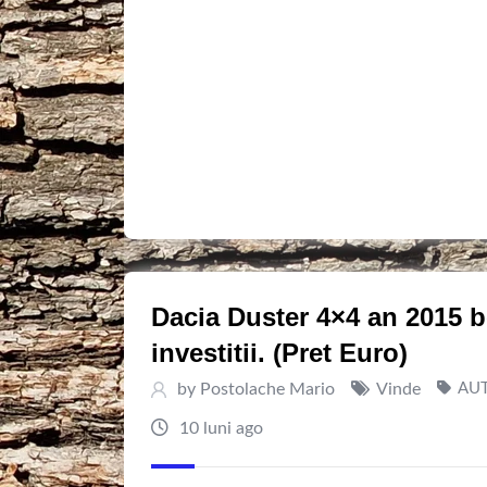
Dacia Duster 4×4 an 2015 b
investitii. (Pret Euro)
by
Postolache Mario
Vinde
AU
10 luni ago