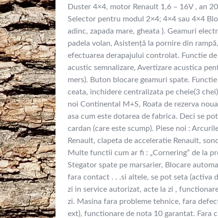
Duster 4×4, motor Renault 1,6 – 16V , an 20
Selector pentru modul 2×4; 4×4 sau 4×4 Bloc
adinc, zapada mare, gheata ). Geamuri electri
padela volan, Asistență la pornire din rampă
efectuarea derapajului controlat. Functie de 
acustic semnalizare, Avertizare acustica pent
mers). Buton blocare geamuri spate. Functi
ceata, inchidere centralizata pe cheie(3 chei
noi Continental M+S, Roata de rezerva noua,
asa cum este dotarea de fabrica. Deci se pot
cardan (care este scump). Piese noi : Arcurile
Renault, clapeta de acceleratie Renault, s
Multe functii cum ar fi : „Cornering” de la p
Stegator spate pe marsarier, Blocare automat
fara contact . . .si altele, se pot seta (acti
zi in service autorizat, acte la zi , function
zi. Masina fara probleme tehnice, fara defec
ext), functionare de nota 10 garantat. Fara c