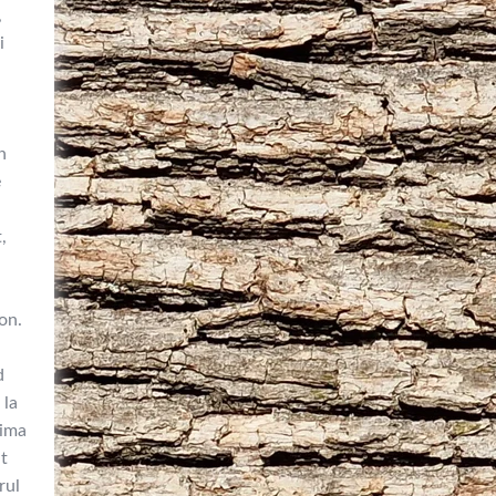
,
i
n
e
,
on.
d
 la
rima
nt
rul