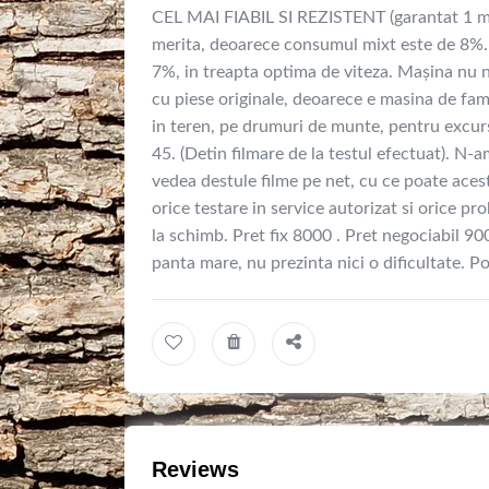
CEL MAI FIABIL SI REZISTENT (garantat 1 mil 
merita, deoarece consumul mixt este de 8%. 
7%, in treapta optima de viteza. Mașina nu ne
cu piese originale, deoarece e masina de fami
in teren, pe drumuri de munte, pentru excursi
45. (Detin filmare de la testul efectuat). N-a
vedea destule filme pe net, cu ce poate acest 
orice testare in service autorizat si orice p
la schimb. Pret fix 8000 . Pret negociabil 9
panta mare, nu prezinta nici o dificultate. Po
Reviews