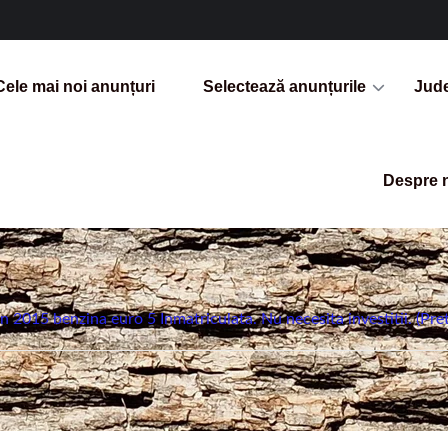
Cele mai noi anunțuri
Selectează anunțurile
Jud
Despre 
 2015 benzina euro 5 Inmatriculata. Nu necesita investitii. (Pre