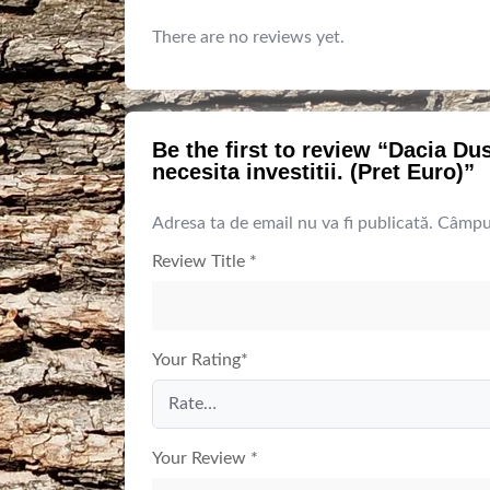
There are no reviews yet.
Be the first to review “Dacia Du
necesita investitii. (Pret Euro)”
Adresa ta de email nu va fi publicată.
Câmpur
Review Title
*
Your Rating
*
Your Review
*