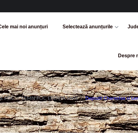
Cele mai noi anunțuri
Selectează anunțurile
Jud
Despre 
E FOC
/
LEMN FOC ESENTA TARE
/
Depozit Cherestea si Le