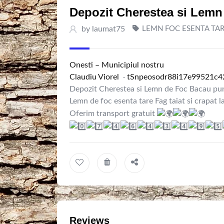
Depozit Cherestea si Lemn
by
laumat75
LEMN FOC ESENTA TA
Onesti – Municipiul nostru
Claudiu Viorel
·
t
S
n
p
e
o
s
o
d
r
8
8
i
1
7
e
9
9
5
2
1
c
4
Depozit Cherestea si Lemn de Foc Bacau pu
Lemn de foc esenta tare Fag taiat si crapat 
Oferim transport gratuit
Reviews