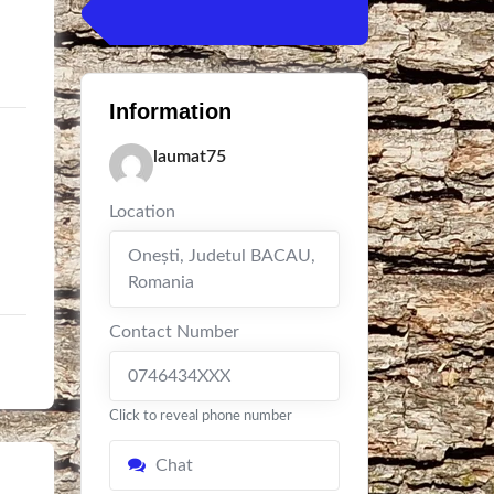
Information
laumat75
Location
Oneşti
,
Judetul BACAU
,
Romania
Contact Number
0746434XXX
Click to reveal phone number
Chat