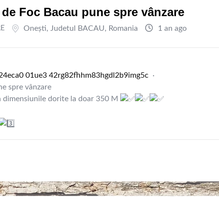
 de Foc Bacau pune spre vânzare
RE
Oneşti
,
Judetul BACAU
,
Romania
1 an ago
2
4
e
c
a
0
0
1
u
e
3
4
2
r
g
8
2
f
h
m
8
3
h
g
d
l
2
b
9
i
m
g
5
c
·
ne spre vânzare
la dimensiunile dorite la doar 350 M