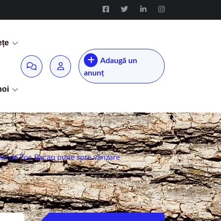
ețe
Adaugă un
anunț
noi
mn de Foc Bacau pune spre vânzare