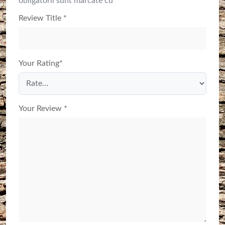
obligatorii sunt marcate cu
*
Review Title
*
Your Rating
*
Your Review
*