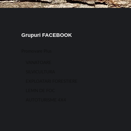
Grupuri FACEBOOK
Promovare Plus
VANATOARE
SILVICULTURA
EXPLOATARI FORESTIERE
LEMN DE FOC
AUTOTURISME 4X4