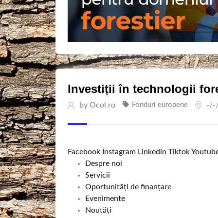
Investiții în technologii fo
by
Ocol.ro
Fonduri europene
-/-
Facebook
Instagram
Linkedin
Tiktok
Youtub
Despre noi
Servicii
Oportunități de finanțare
Evenimente
Noutăți