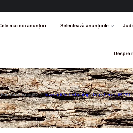
Cele mai noi anunțuri
Selectează anunțurile
Jud
Despre 
Fonduri europene
/
Investiții în technologii forestiere (DR 24)