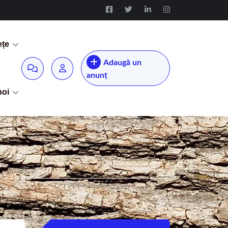
ețe
Adaugă un
anunț
noi