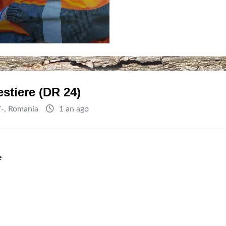
restiere (DR 24)
/-
,
Romania
1 an ago
e