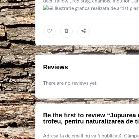
deer, fallow , red stag, chamois, mouflon…a
Ilustratie grafica realizata de artist pla
Reviews
There are no reviews yet.
Be the first to review “Jupuirea
trofeu, pentru naturalizarea de t
Adresa ta de email nu va fi publicată.
Câmpur