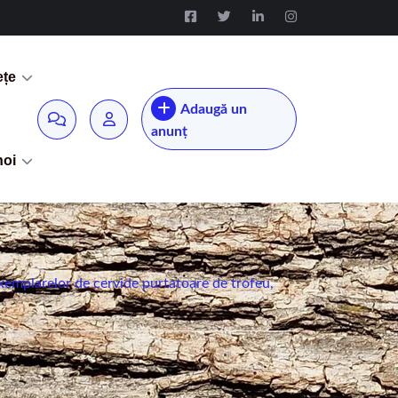
ețe
Adaugă un
anunț
noi
xemplarelor de cervide purtatoare de trofeu,