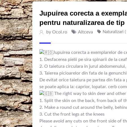
Jupuirea corecta a exempla
pentru naturalizarea de tip
by
Ocol.ro
Altceva
Naturalizari (
Jupuirea corecta a exemplarelor de ce
1. Desfacerea pielii pe sira spinarii de la ce
2. O taietura circulara in jurul abdomenului,
3. Taierea picioarelor din fata de la genunchi
De evitat orice taietura pe partea din fata a
se poate aplica la: caprior, lopatar. cerb co
The right way to skin deer and other
1. Split the skin on the back, from back of 
2. Make a round cut around the belly, behind
3. Cut the front legs at the knees
Please avoid any cuts on the front side of t