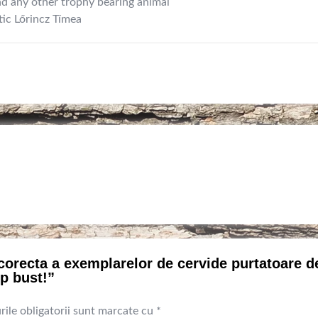
nd any other trophy bearing animal
stic Lőrincz Tímea
 corecta a exemplarelor de cervide purtatoare d
ip bust!”
ile obligatorii sunt marcate cu
*