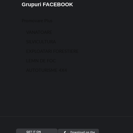
Grupuri FACEBOOK
Promovare Plus
VANATOARE
SILVICULTURA
EXPLOATARI FORESTIERE
LEMN DE FOC
AUTOTURISME 4X4