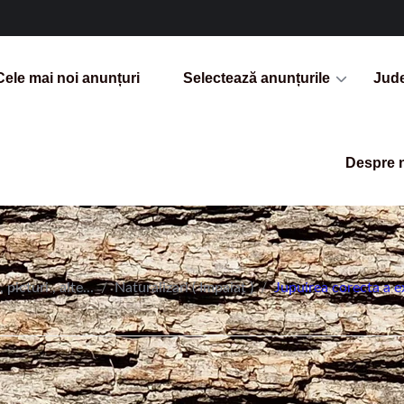
Cele mai noi anunțuri
Selectează anunțurile
Jud
Despre 
 picturi , alte...
/
Naturalizari ( Impaiat )
/
Jupuirea corecta a e