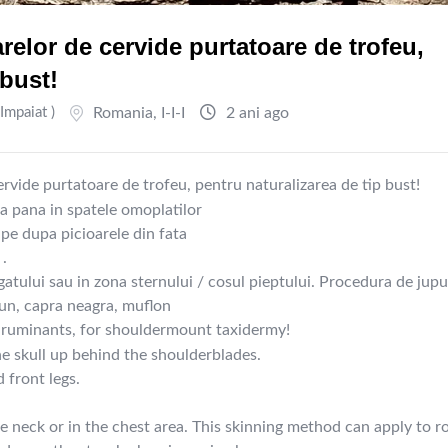
relor de cervide purtatoare de trofeu,
 bust!
 Impaiat )
Romania
,
I-I-I
2 ani ago
rvide purtatoare de trofeu, pentru naturalizarea de tip bust!
afa pana in spatele omoplatilor
 pe dupa picioarele din fata
 .
 gatului sau in zona sternului / cosul pieptului. Procedura de jupu
mun, capra neagra, muflon
 ruminants, for shouldermount taxidermy!
the skull up behind the shoulderblades.
 front legs.
he neck or in the chest area. This skinning method can apply to r