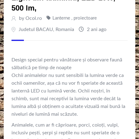
500 lm,
by
Ocol.ro
Lanterne , proiectoare
Judetul BACAU
,
Romania
2 ani ago
Design special pentru vânătoare și observare faună
sălbatică pe timp de noapte
Ochii animalelor nu sunt sensibili la lumina verde ca
ochii oamenilor, așa că nu vor fi speriate de această
lanternă LED cu lumină verde. Ochii noștri, în
schimb, sunt mai receptivi la lumina verde decât la
lumina albă şi obţinem o acuitate vizuală mai bună la
niveluri de lumină mai scăzute.
Animalele, cum ar fi căprioare, porci, coioți, vulpi,
inclusiv pești, şerpi şi reptile nu sunt speriate de o