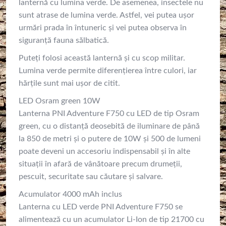
lanternă cu lumina verde. De asemenea, insectele nu
sunt atrase de lumina verde. Astfel, vei putea uşor
urmări prada în întuneric şi vei putea observa în
siguranţă fauna sălbatică.
Puteţi folosi această lanternă şi cu scop militar.
Lumina verde permite diferențierea între culori, iar
hărțile sunt mai ușor de citit.
LED Osram green 10W
Lanterna PNI Adventure F750 cu LED de tip Osram
green, cu o distanţă deosebită de iluminare de până
la 850 de metri şi o putere de 10W şi 500 de lumeni
poate deveni un accesoriu indispensabil şi în alte
situaţii în afară de vânătoare precum drumeţii,
pescuit, securitate sau căutare şi salvare.
Acumulator 4000 mAh inclus
Lanterna cu LED verde PNI Adventure F750 se
alimentează cu un acumulator Li-Ion de tip 21700 cu