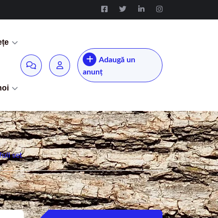
ețe
Adaugă un
anunț
noi
ull set