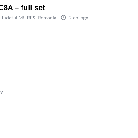
8A – full set
Judetul MURES
,
Romania
2 ani ago
7V