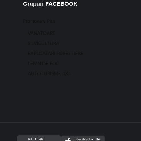
Grupuri FACEBOOK
Promovare Plus
VANATOARE
SILVICULTURA
EXPLOATARI FORESTIERE
LEMN DE FOC
AUTOTURISME 4X4