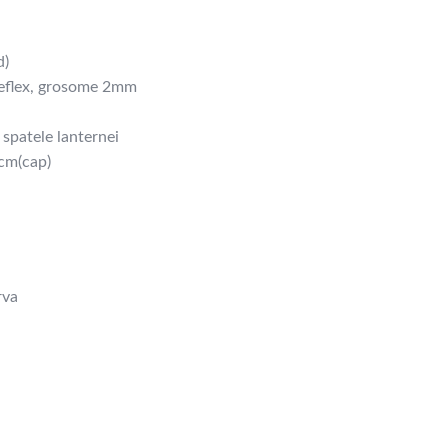
d)
ireflex, grosome 2mm
 spatele lanternei
 cm(cap)
rva