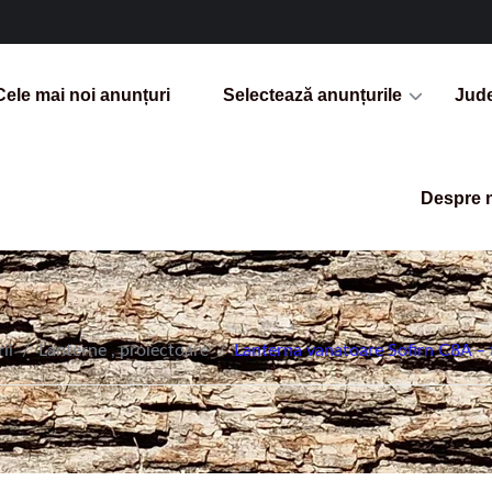
Cele mai noi anunțuri
Selectează anunțurile
Jud
Despre 
ii
/
Lanterne , proiectoare
/
Lanterna vanatoare Sofirn C8A – f