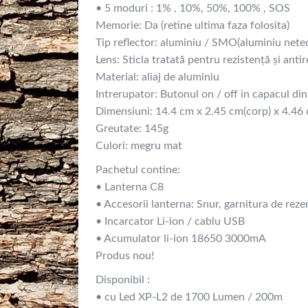
• 5 moduri : 1% , 10%, 50%, 100% , SOS
Memorie: Da (retine ultima faza folosita)
Tip reflector: aluminiu / SMO(aluminiu nete
Lens: Sticla tratată pentru rezistenţă şi ant
Material: aliaj de aluminiu
Intrerupator: Butonul on / off in capacul din
Dimensiuni: 14.4 cm x 2.45 cm(corp) x 4.46
Greutate: 145g
Culori: megru mat
Pachetul contine:
• Lanterna C8
• Accesorii lanterna: Snur, garnitura de reze
• Incarcator Li-ion / cablu USB
• Acumulator li-ion 18650 3000mA
Produs nou!
Disponibil :
• cu Led XP-L2 de 1700 Lumen / 200m