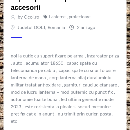
accesorii
by
Ocol.ro
Lanterne , proiectoare
Judetul DOLJ
,
Romania
2 ani ago
noi la cutie cu suport fixare pe arma , incarcator priza
, auto , acumulator 18650 , capac spate cu
telecomanda pe cablu , capac spate cu snur folosire
lanterna de mana , corp lanterna aliaj duraluminiu
militar tratat antioxidare , garnituri cauciuc etansare ,
mod de lucru lanterna – mod puternic cu punct fix ,
autonomie foarte buna , led ultima generatie model
2023 , este rezistenta la ploaie si socuri mecanice.
pret fix cat e in anunt , nu trimit prin curier, posta ,
etc