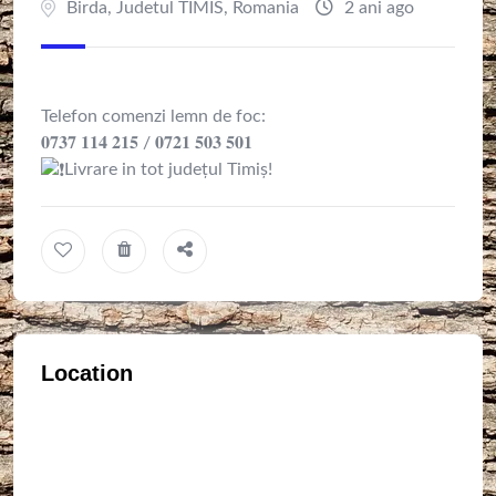
Birda
,
Judetul TIMIS
,
Romania
2 ani ago
Telefon comenzi lemn de foc:
𝟎𝟕𝟑𝟕 𝟏𝟏𝟒 𝟐𝟏𝟓 / 𝟎𝟕𝟐𝟏 𝟓𝟎𝟑 𝟓𝟎𝟏
Livrare in tot județul Timiș!
Location