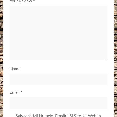
Your Review
*
Name
*
Email
*
Salvează-Mi Numele, Emailul Și Site-Ul Web În