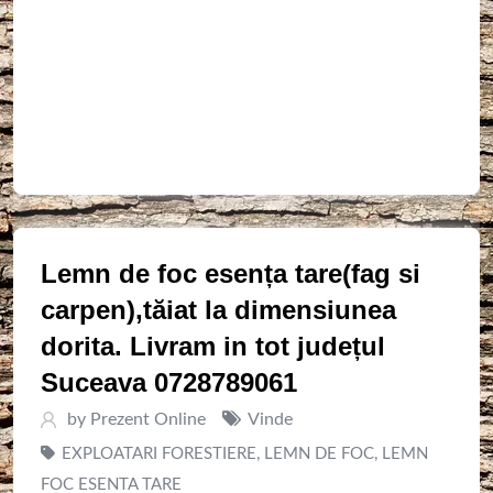
Lemn de foc esența tare(fag si
carpen),tăiat la dimensiunea
dorita. Livram in tot județul
Suceava 0728789061
by
Prezent Online
Vinde
EXPLOATARI FORESTIERE
,
LEMN DE FOC
,
LEMN
FOC ESENTA TARE