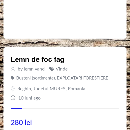
Lemn de foc fag
by
lemn vand
Vinde
Busteni (sortimente)
,
EXPLOATARI FORESTIERE
Reghin
,
Judetul MURES
,
Romania
10 luni ago
280
lei