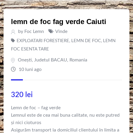
lemn de foc fag verde Caiuti
by
Foc Lemn
Vinde
EXPLOATARI FORESTIERE
,
LEMN DE FOC
,
LEMN
FOC ESENTA TARE
Oneşti
,
Judetul BACAU
,
Romania
10 luni ago
320
lei
Lemn de foc – fag verde
Lemnul este de cea mai buna calitate, nu este putred
și nici cioturos
Asigurăm transport la domiciliul clientului în limita a