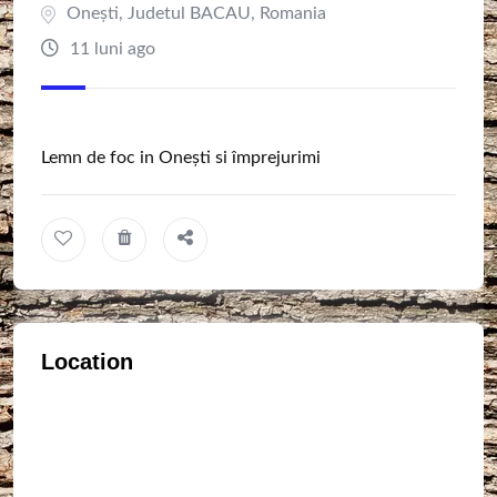
Oneşti
,
Judetul BACAU
,
Romania
11 luni ago
Lemn de foc in Onești si împrejurimi
Location