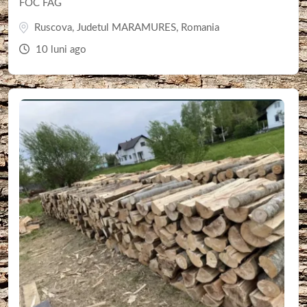
FOC FAG
Ruscova
,
Judetul MARAMURES
,
Romania
10 luni ago