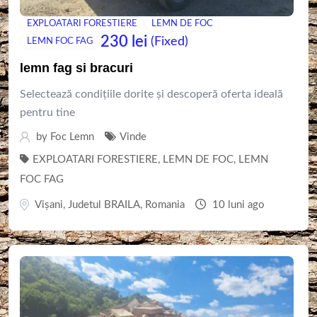
EXPLOATARI FORESTIERE
LEMN DE FOC
230
lei
(Fixed)
LEMN FOC FAG
lemn fag si bracuri
Selectează condițiile dorite și descoperă oferta ideală
pentru tine
by
Foc Lemn
Vinde
EXPLOATARI FORESTIERE
,
LEMN DE FOC
,
LEMN
FOC FAG
Vișani
,
Judetul BRAILA
,
Romania
10 luni ago