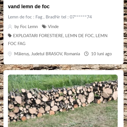
vand lemn de foc
Lemn de foc : Fag , BradNr tel : 07******74
by
Foc Lemn
Vinde
EXPLOATARI FORESTIERE
,
LEMN DE FOC
,
LEMN
FOC FAG
Măieruș
,
Judetul BRASOV
,
Romania
10 luni ago