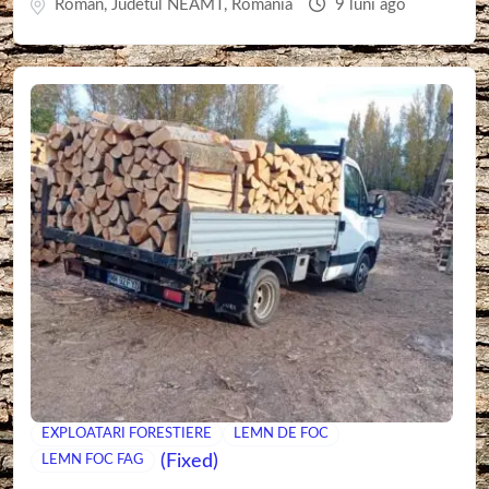
Roman
,
Judetul NEAMT
,
Romania
9 luni ago
EXPLOATARI FORESTIERE
LEMN DE FOC
(Fixed)
LEMN FOC FAG