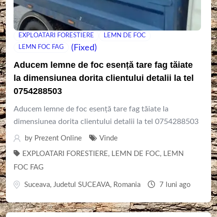
EXPLOATARI FORESTIERE
LEMN DE FOC
(Fixed)
LEMN FOC FAG
Aducem lemne de foc esență tare fag tăiate
la dimensiunea dorita clientului detalii la tel
0754288503
Aducem lemne de foc esență tare fag tăiate la
dimensiunea dorita clientului detalii la tel 0754288503
by
Prezent Online
Vinde
EXPLOATARI FORESTIERE
,
LEMN DE FOC
,
LEMN
FOC FAG
Suceava
,
Judetul SUCEAVA
,
Romania
7 luni ago