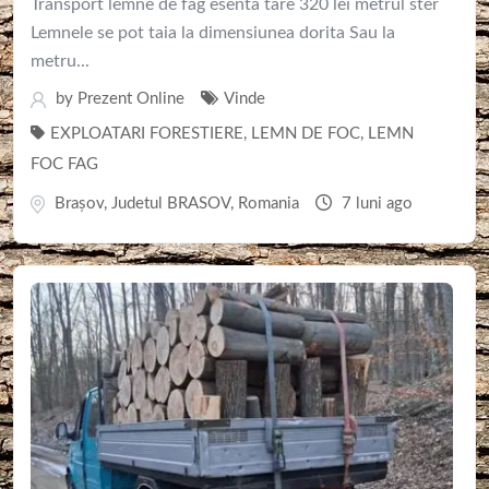
Transport lemne de fag esenta tare 320 lei metrul ster
Lemnele se pot taia la dimensiunea dorita Sau la
metru...
by
Prezent Online
Vinde
EXPLOATARI FORESTIERE
,
LEMN DE FOC
,
LEMN
FOC FAG
Braşov
,
Judetul BRASOV
,
Romania
7 luni ago