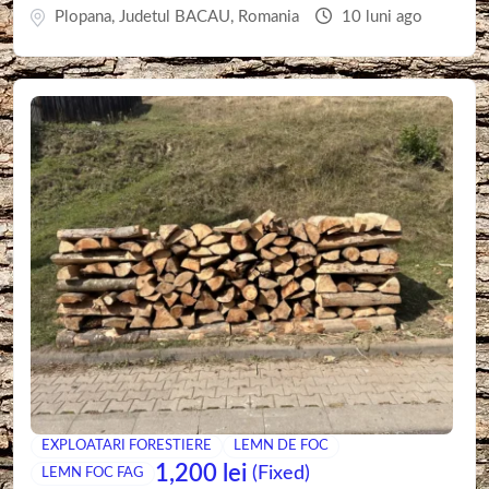
Plopana
,
Judetul BACAU
,
Romania
10 luni ago
EXPLOATARI FORESTIERE
LEMN DE FOC
1,200
lei
(Fixed)
LEMN FOC FAG