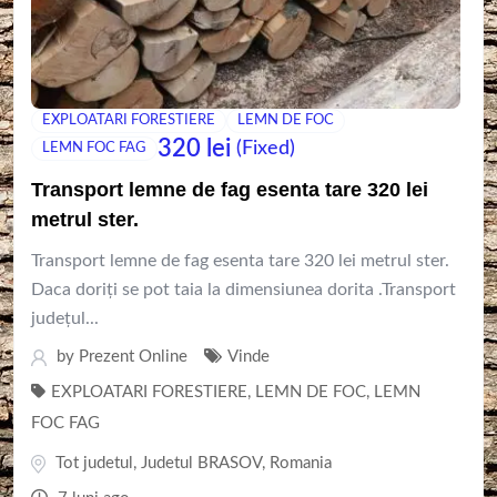
EXPLOATARI FORESTIERE
LEMN DE FOC
320
lei
(Fixed)
LEMN FOC FAG
Transport lemne de fag esenta tare 320 lei
metrul ster.
Transport lemne de fag esenta tare 320 lei metrul ster.
Daca doriți se pot taia la dimensiunea dorita .Transport
județul...
by
Prezent Online
Vinde
EXPLOATARI FORESTIERE
,
LEMN DE FOC
,
LEMN
FOC FAG
Tot judetul
,
Judetul BRASOV
,
Romania