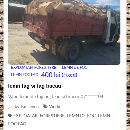
EXPLOATARI FORESTIERE
LEMN DE FOC
400
lei
(Fixed)
LEMN FOC FAG
lemn fag si fag bacau
Vând lemn de fag buștean și bracuri07******04
by
Foc Lemn
Vinde
EXPLOATARI FORESTIERE
,
LEMN DE FOC
,
LEMN
FOC FAG