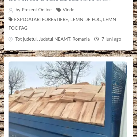
by
Prezent Online
Vinde
EXPLOATARI FORESTIERE
,
LEMN DE FOC
,
LEMN
FOC FAG
Tot judetul
,
Judetul NEAMT
,
Romania
7 luni ago