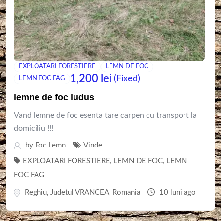
EXPLOATARI FORESTIERE
LEMN DE FOC
1,200
lei
(Fixed)
LEMN FOC FAG
lemne de foc ludus
Vand lemne de foc esenta tare carpen cu transport la
domiciliu !!!
by
Foc Lemn
Vinde
EXPLOATARI FORESTIERE
,
LEMN DE FOC
,
LEMN
FOC FAG
Reghiu
,
Judetul VRANCEA
,
Romania
10 luni ago