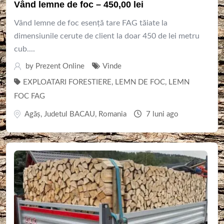
Vând lemne de foc – 450,00 lei
Vând lemne de foc esență tare FAG tăiate la
dimensiunile cerute de client la doar 450 de lei metru
cub....
by
Prezent Online
Vinde
EXPLOATARI FORESTIERE
,
LEMN DE FOC
,
LEMN
FOC FAG
Agăș
,
Judetul BACAU
,
Romania
7 luni ago