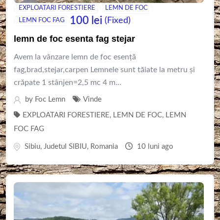
EXPLOATARI FORESTIERE
LEMN DE FOC
100
lei
(Fixed)
LEMN FOC FAG
lemn de foc esenta fag stejar
Avem la vânzare lemn de foc esență
fag,brad,stejar,carpen Lemnele sunt tăiate la metru și
crăpate 1 stânjen=2,5 mc 4 m...
by
Foc Lemn
Vinde
EXPLOATARI FORESTIERE
,
LEMN DE FOC
,
LEMN
FOC FAG
Sibiu
,
Judetul SIBIU
,
Romania
10 luni ago