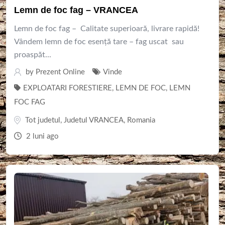
Lemn de foc fag – VRANCEA
Lemn de foc fag – Calitate superioară, livrare rapidă!
Vândem lemn de foc esență tare – fag uscat sau
proaspăt...
by
Prezent Online
Vinde
EXPLOATARI FORESTIERE
,
LEMN DE FOC
,
LEMN
FOC FAG
Tot judetul
,
Judetul VRANCEA
,
Romania
2 luni ago