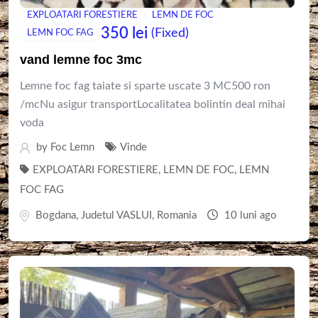
EXPLOATARI FORESTIERE
LEMN DE FOC
350
lei
(Fixed)
LEMN FOC FAG
vand lemne foc 3mc
Lemne foc fag taiate si sparte uscate 3 MC500 ron
/mcNu asigur transportLocalitatea bolintin deal mihai
voda
by
Foc Lemn
Vinde
EXPLOATARI FORESTIERE
,
LEMN DE FOC
,
LEMN
FOC FAG
Bogdana
,
Judetul VASLUI
,
Romania
10 luni ago