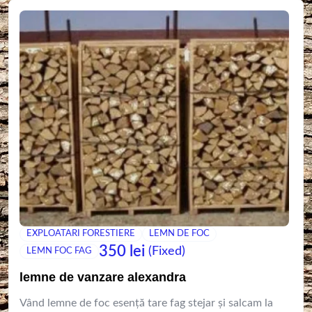
EXPLOATARI FORESTIERE
LEMN DE FOC
350
lei
(Fixed)
LEMN FOC FAG
lemne de vanzare alexandra
Vând lemne de foc esență tare fag stejar și salcam la