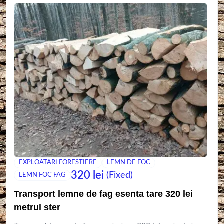
EXPLOATARI FORESTIERE
LEMN DE FOC
320
lei
(Fixed)
LEMN FOC FAG
Transport lemne de fag esenta tare 320 lei
metrul ster