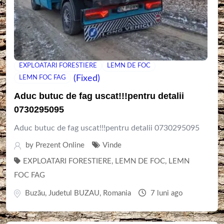
EXPLOATARI FORESTIERE
LEMN DE FOC
(Fixed)
LEMN FOC FAG
Aduc butuc de fag uscat!!!pentru detalii
0730295095
Aduc butuc de fag uscat!!!pentru detalii 0730295095
by
Prezent Online
Vinde
EXPLOATARI FORESTIERE
,
LEMN DE FOC
,
LEMN
FOC FAG
Buzău
,
Judetul BUZAU
,
Romania
7 luni ago