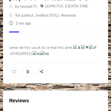
by
laumat75
LEMN FOC ESENTA TARE
Tot judetul
,
Judetul DOLJ
,
Romania
2 ani ago
Lemn de foc uscat la ce mai mic preț
-0745299211
Reviews