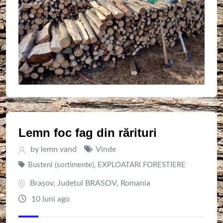
Lemn foc fag din rărituri
by
lemn vand
Vinde
Busteni (sortimente)
,
EXPLOATARI FORESTIERE
Braşov
,
Judetul BRASOV
,
Romania
10 luni ago