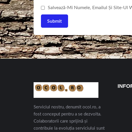
Salvează-Mi Numele, Emailul Și Site-Ul
INFO
Serviciul nostru, denumit ocol.ro, a
fost conceput pentru a se dezvolta.
Colaboratorii care sprijină și
contribuie la evoluția serviciului sunt