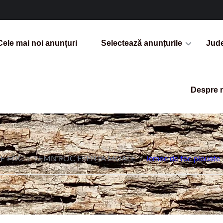
Cele mai noi anunțuri
Selectează anunțurile
Jud
Despre 
E FOC
/
LEMN FOC ESENTA MOALE
/
lemne de foc plouate