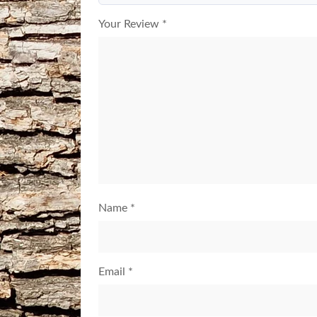
Your Review
*
Name
*
Email
*