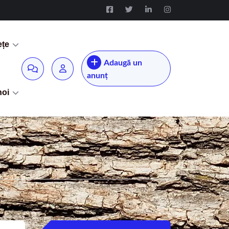
ețe
Adaugă un
anunț
noi