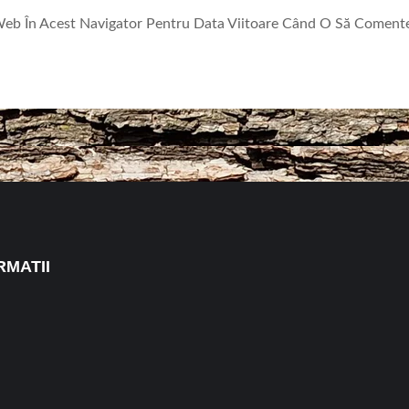
 Web În Acest Navigator Pentru Data Viitoare Când O Să Coment
RMATII