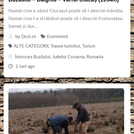
Numai cine a văzut Ciucașul poate să-i descrie măreția.
Numai cine l-a străbătut poate să-i descrie frumusețea.
Semeț și dur...
by
Ocol.ro
Eveniment
ALTE CATEGORII
,
Trasee turistice
,
Turism
Întorsura Buzăului
,
Judetul Covasna
,
Romania
2 luni ago