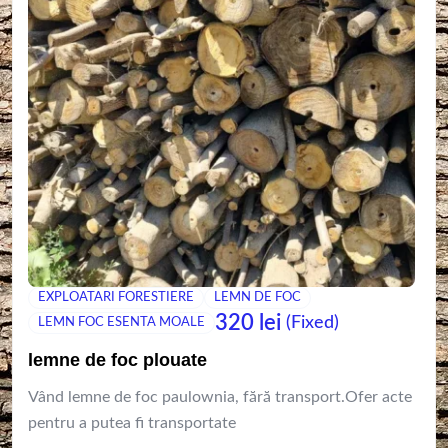
EXPLOATARI FORESTIERE
LEMN DE FOC
320
lei
(Fixed)
LEMN FOC ESENTA MOALE
lemne de foc plouate
Vând lemne de foc paulownia, fără transport.Ofer acte
pentru a putea fi transportate