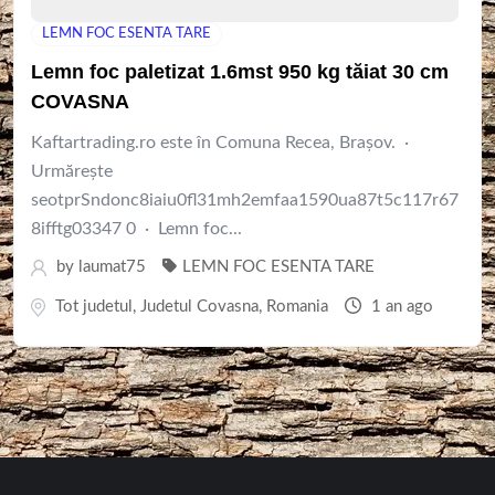
LEMN FOC ESENTA TARE
Lemn foc paletizat 1.6mst 950 kg tăiat 30 cm
COVASNA
Kaftartrading.ro este în Comuna Recea, Brașov. ·
Urmăreşte
seotprSndonc8iaiu0fl31mh2emfaa1590ua87t5c117r67
8ifftg03347 0 · Lemn foc...
by
laumat75
LEMN FOC ESENTA TARE
Tot judetul
,
Judetul Covasna
,
Romania
1 an ago