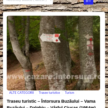
ALTE CATEGORII
Trasee turistice
Turism
Traseu turistic – Întorsura Buzăului – Vama
Buzăului – Dalghiu – Vârful Ciucaș (1954m)