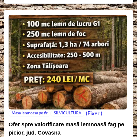
(Fixed)
Masa lemnoasa pe fir
SILVICULTURA
Ofer spre valorificare masă lemnoasă fag pe
picior, jud. Covasna