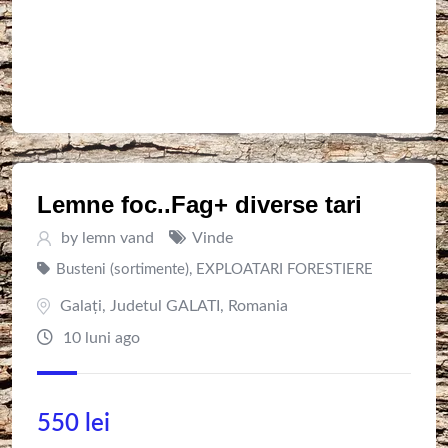
Lemne foc..Fag+ diverse tari
by
lemn vand
Vinde
Busteni (sortimente)
,
EXPLOATARI FORESTIERE
Galaţi
,
Judetul GALATI
,
Romania
10 luni ago
550
lei