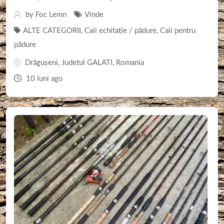
by
Foc Lemn
Vinde
ALTE CATEGORII
,
Caii echitație / pădure
,
Caii pentru
pădure
Drăgușeni
,
Judetul GALATI
,
Romania
10 luni ago