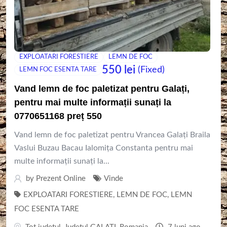
EXPLOATARI FORESTIERE
LEMN DE FOC
550
lei
(Fixed)
LEMN FOC ESENTA TARE
Vand lemn de foc paletizat pentru Galați,
pentru mai multe informații sunați la
0770651168 preț 550
Vand lemn de foc paletizat pentru Vrancea Galați Braila
Vaslui Buzau Bacau Ialomița Constanta pentru mai
multe informații sunați la...
by
Prezent Online
Vinde
EXPLOATARI FORESTIERE
,
LEMN DE FOC
,
LEMN
FOC ESENTA TARE