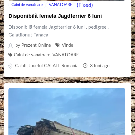
(Fixed)
Caini de vanatoare
VANATOARE
Disponibilă femela Jagdterrier 6 luni
Disponibilă femela Jagdterrier 6 luni , pedigree .
GalațiIonut Fanaca
by
Prezent Online
Vinde
Caini de vanatoare
,
VANATOARE
Galaţi
,
Judetul GALATI
,
Romania
3 luni ago