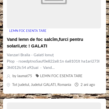
LEMN FOC ESENTA TARE
Vand lemn de foc salcîm,furci pentru
solarii,etc ! GALATI
Vanzari Braila - Galati Ionuț
Plop · rsoedptnoSauf0e822a8:1n 6a8101lt ha1ari273l
3hl012lc54 a92uai · Vand...
by
laumat75
LEMN FOC ESENTA TARE
Tot judetul
,
Judetul GALATI
,
Romania
2 ani ago