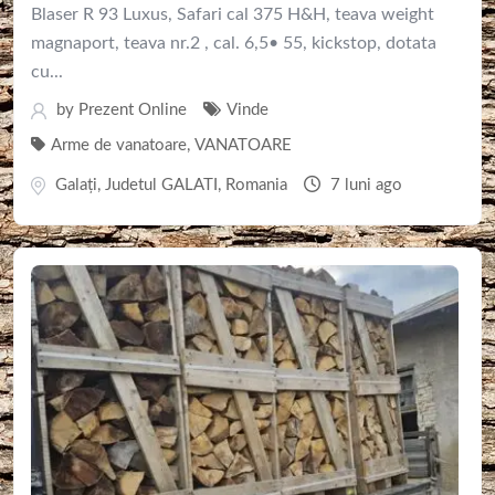
Blaser R 93 Luxus, Safari cal 375 H&H, teava weight
magnaport, teava nr.2 , cal. 6,5• 55, kickstop, dotata
cu...
by
Prezent Online
Vinde
Arme de vanatoare
,
VANATOARE
Galaţi
,
Judetul GALATI
,
Romania
7 luni ago