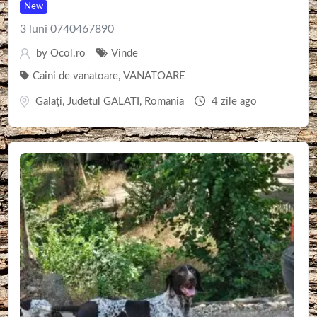
New
3 luni 0740467890
by
Ocol.ro
Vinde
Caini de vanatoare
,
VANATOARE
Galaţi
,
Judetul GALATI
,
Romania
4 zile ago