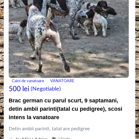
Caini de vanatoare
VANATOARE
500
lei
(Negotiable)
Brac german cu parul scurt, 9 saptamani,
detin ambii parinti(tatal cu pedigree), scosi
intens la vanatoare
Detin ambii parinti, tatal are pedigree