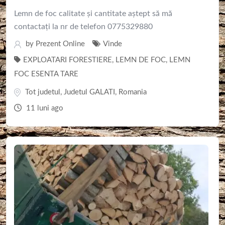
Lemn de foc calitate și cantitate aștept să mă
contactați la nr de telefon 0775329880
by
Prezent Online
Vinde
EXPLOATARI FORESTIERE
,
LEMN DE FOC
,
LEMN
FOC ESENTA TARE
Tot judetul
,
Judetul GALATI
,
Romania
11 luni ago