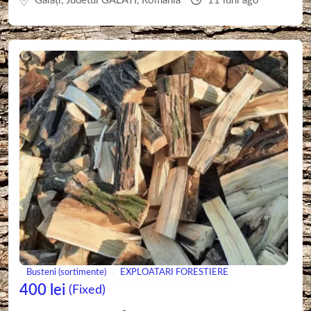
Galaţi
,
Judetul GALATI
,
Romania
11 luni ago
Busteni (sortimente)
EXPLOATARI FORESTIERE
400
lei
(Fixed)