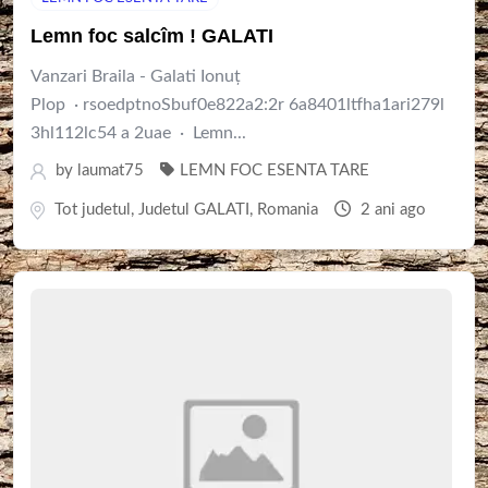
Lemn foc salcîm ! GALATI
Vanzari Braila - Galati Ionuț
Plop · rsoedptnoSbuf0e822a2:2r 6a8401ltfha1ari279l
3hl112lc54 a 2uae · Lemn...
by
laumat75
LEMN FOC ESENTA TARE
Tot judetul
,
Judetul GALATI
,
Romania
2 ani ago