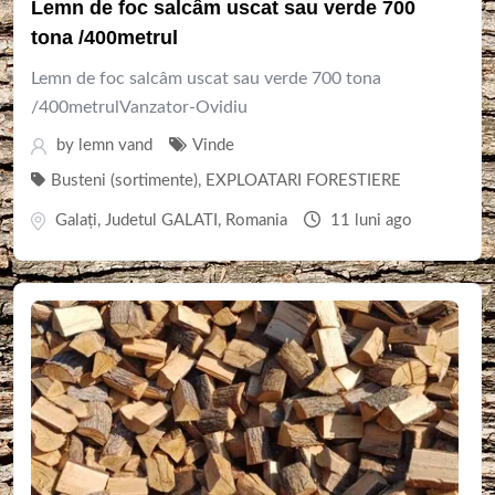
Lemn de foc salcâm uscat sau verde 700
tona /400metrul
Lemn de foc salcâm uscat sau verde 700 tona
/400metrulVanzator-Ovidiu
by
lemn vand
Vinde
Busteni (sortimente)
,
EXPLOATARI FORESTIERE
Galaţi
,
Judetul GALATI
,
Romania
11 luni ago