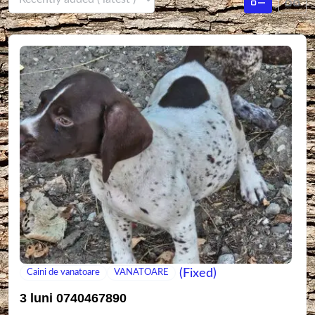
(Fixed)
Caini de vanatoare
VANATOARE
3 luni 0740467890