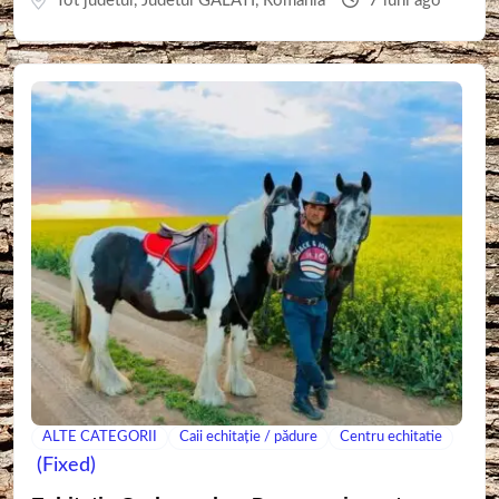
Tot judetul
,
Judetul GALATI
,
Romania
7 luni ago
ALTE CATEGORII
Caii echitație / pădure
Centru echitatie
(Fixed)