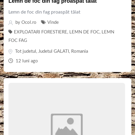
Lemn de foc din fag proaspăt tăiat
Lemn de foc din fag proaspăt tăiat
by
Ocol.ro
Vinde
EXPLOATARI FORESTIERE
,
LEMN DE FOC
,
LEMN
FOC FAG
Tot judetul
,
Judetul GALATI
,
Romania
12 luni ago