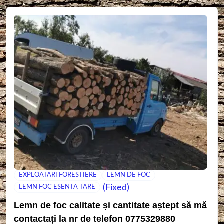
EXPLOATARI FORESTIERE
LEMN DE FOC
(Fixed)
LEMN FOC ESENTA TARE
Lemn de foc calitate și cantitate aștept să mă
contactați la nr de telefon 0775329880