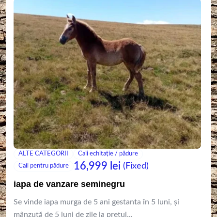
ALTE CATEGORII
Caii echitație / pădure
16,999
lei
(Fixed)
Caii pentru pădure
iapa de vanzare seminegru
Se vinde iapa murga de 5 ani gestanta în 5 luni, și
mânzuță de 5 luni de zile la pretul...