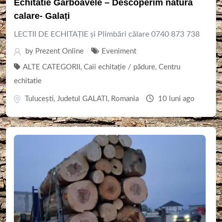
Echitatie Garboavele – Descoperim natura
calare- Galați
LECTII DE ECHITAȚIE și Plimbări călare 0740 873 738
by
Prezent Online
Eveniment
ALTE CATEGORII
,
Caii echitație / pădure
,
Centru
echitatie
Tulucești
,
Judetul GALATI
,
Romania
10 luni ago