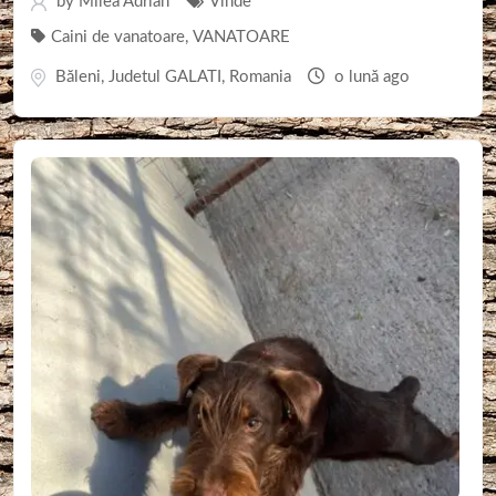
by
Milea Adrian
Vinde
Caini de vanatoare
,
VANATOARE
Băleni
,
Judetul GALATI
,
Romania
o lună ago