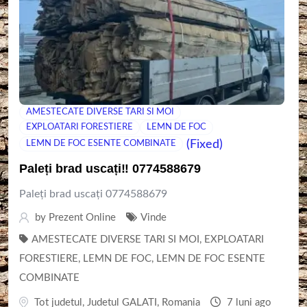
AMESTECATE DIVERSE TARI SI MOI
EXPLOATARI FORESTIERE
LEMN DE FOC
(Fixed)
LEMN DE FOC ESENTE COMBINATE
Paleți brad uscați‼️ 0774588679
Paleți brad uscați 0774588679
by
Prezent Online
Vinde
AMESTECATE DIVERSE TARI SI MOI
,
EXPLOATARI
FORESTIERE
,
LEMN DE FOC
,
LEMN DE FOC ESENTE
COMBINATE
Tot judetul
,
Judetul GALATI
,
Romania
7 luni ago