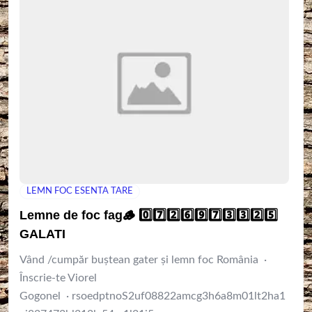
LEMN FOC ESENTA TARE
Lemne de foc fag🪵 0️⃣7️⃣2️⃣6️⃣9️⃣7️⃣3️⃣3️⃣2️⃣5️⃣
GALATI
Vând /cumpăr buștean gater și lemn foc România ·
Înscrie-te Viorel
Gogonel · rsoedptnoS2uf08822amcg3h6a8m01lt2ha1