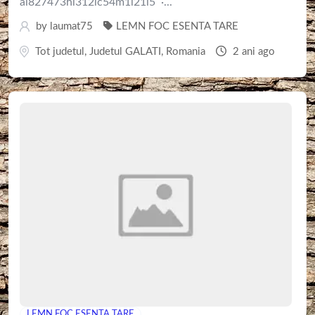
ai827473hl312lc54m1l21i5 ·...
by
laumat75
LEMN FOC ESENTA TARE
Tot judetul
,
Judetul GALATI
,
Romania
2 ani ago
LEMN FOC ESENTA TARE