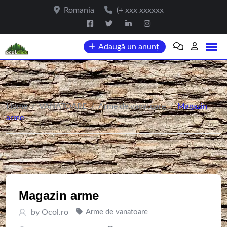
Skip
Romania
(+ xxx xxxxxx
to
content
Adaugă un anunț
Home
/
VANATOARE
/
Arme de vanatoare
/
Magazin
arme
Magazin arme
by
Ocol.ro
Arme de vanatoare