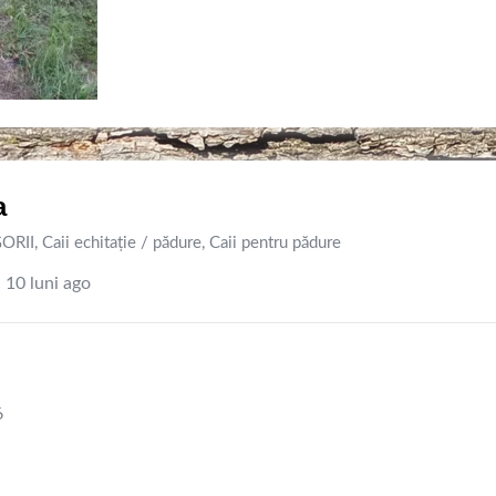
a
ORII
,
Caii echitație / pădure
,
Caii pentru pădure
10 luni ago
6