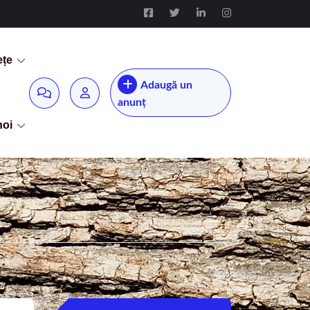
ețe
Adaugă un
anunț
noi