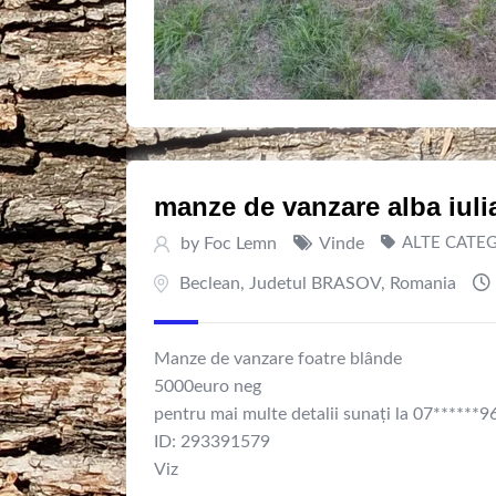
manze de vanzare alba iuli
by
Foc Lemn
Vinde
ALTE CATEG
Beclean
,
Judetul BRASOV
,
Romania
Manze de vanzare foatre blânde
5000euro neg
pentru mai multe detalii sunați la 07******9
ID: 293391579
Viz