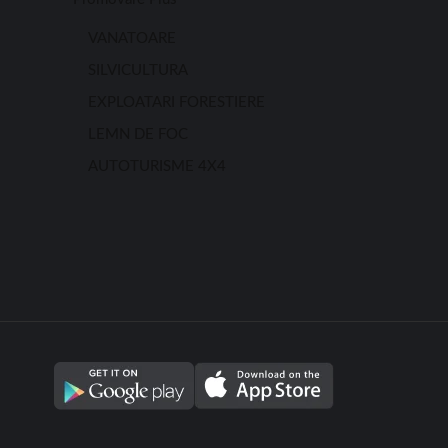
VANATOARE
SILVICULTURA
EXPLOATARI FORESTIERE
LEMN DE FOC
AUTOTURISME 4X4