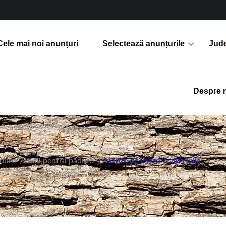
Cele mai noi anunțuri
Selectează anunțurile
Jud
Despre 
ădure
/
Caii pentru pădure
/
manze de vanzare alba iulia