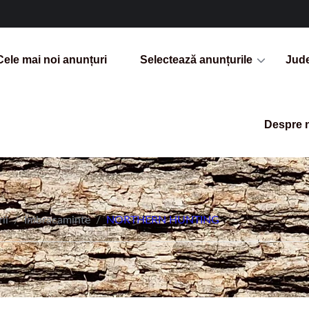
Cele mai noi anunțuri
Selectează anunțurile
Jud
Despre 
ii
/
Imbracaminte
/
NORTHERN HUNTING