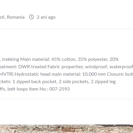
sti
,
Romania
2 ani ago
 trekking Main material: 45% cotton, 35% polyester, 20%
treatment: DWR treated Fabric properties: windproof, waterproof
(MVTR) Hydrostatic head main material: 10,000 mm Closure: but
ockets: 1 zipped back pocket, 2 side pockets, 2 zipped leg
uffs, belt loops Item No.: 007-2593