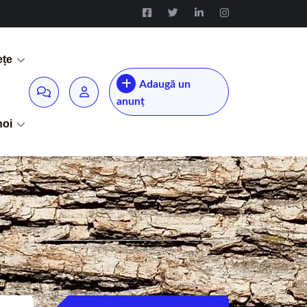
ețe
Adaugă un
anunț
noi