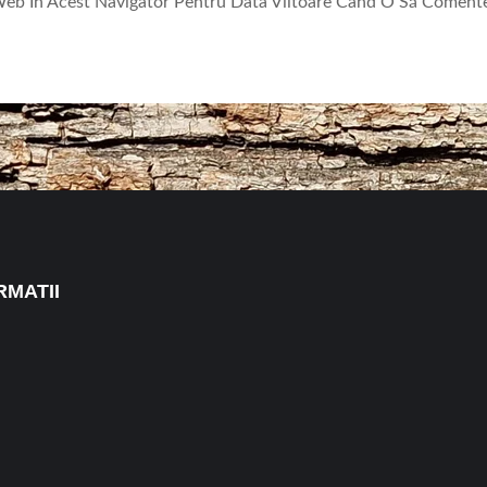
 Web În Acest Navigator Pentru Data Viitoare Când O Să Coment
RMATII