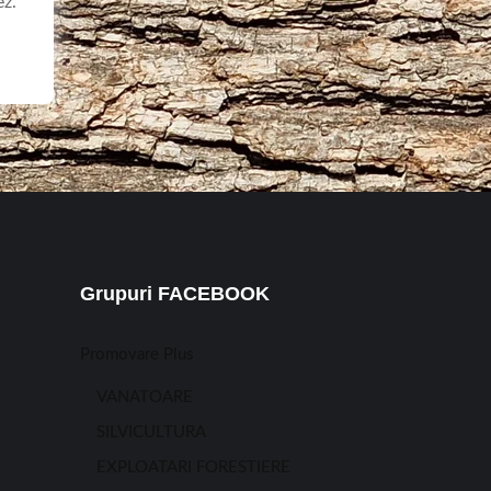
ez.
Grupuri FACEBOOK
Promovare Plus
VANATOARE
SILVICULTURA
EXPLOATARI FORESTIERE