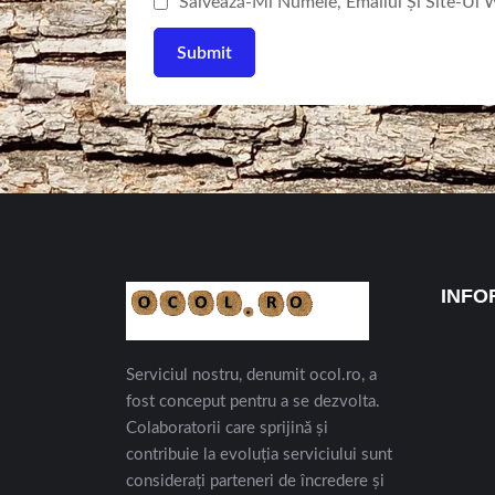
Salvează-Mi Numele, Emailul Și Site-Ul
INFO
Serviciul nostru, denumit ocol.ro, a
fost conceput pentru a se dezvolta.
Colaboratorii care sprijină și
contribuie la evoluția serviciului sunt
considerați parteneri de încredere și