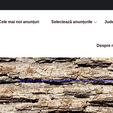
Cele mai noi anunțuri
Selectează anunțurile
Jud
Despre 
offroad
/
Ofer spre vanzare SUV Jeep Patriot 4×4 (4WD-Permanen