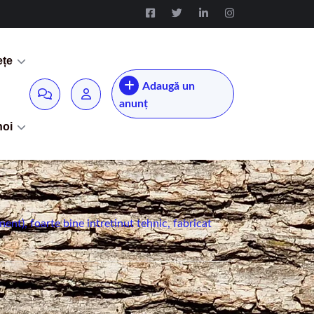
ețe
Adaugă un
anunț
noi
t), foarte bine intretinut tehnic, fabricat