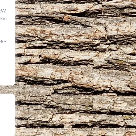
0kW
1 km
e –