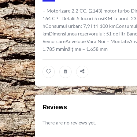
– Motorizare:2.2 CC, (2143) motor turbo D
164 CP- Detalii:5 locuri 5 usiKM la bord: 
hConsumul urban: 7,9 litri 100 kmConsumul e
kmDimensiunea rezervorului: 51 de litriBanc
RemorcareAnvelope Vara Noi – MontateAnve
1.785 mmÎnălţime – 1.658 mm
Reviews
There are no reviews yet.