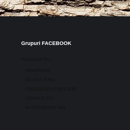
Grupuri FACEBOOK
Promovare Plus
VANATOARE
SILVICULTURA
EXPLOATARI FORESTIERE
LEMN DE FOC
AUTOTURISME 4X4