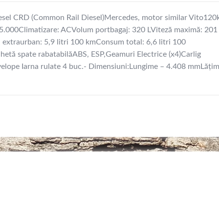
iesel CRD (Common Rail Diesel)Mercedes, motor similar Vito12
235.000Climatizare: ACVolum portbagaj: 320 LViteză maximă: 20
xtraurban: 5,9 litri 100 kmConsum total: 6,6 litri 100
hetă spate rabatabilăABS, ESP,Geamuri Electrice (x4)Carlig
lope Iarna rulate 4 buc.- Dimensiuni:Lungime – 4.408 mmLăţim