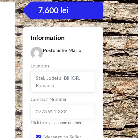
7,600
lei
Information
Postolache Mario
Location
Ştei
,
Judetul BIHOR
,
Romania
Contact Number
0773 921 XXX
Click to reveal phone number
Message to Seller