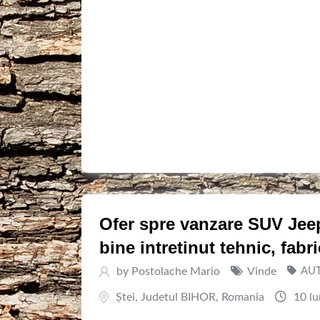
Ofer spre vanzare SUV Jeep
bine intretinut tehnic, fabr
by
Postolache Mario
Vinde
AU
Ştei
,
Judetul BIHOR
,
Romania
10 lu