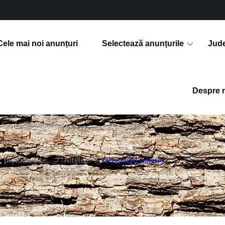
Cele mai noi anunțuri
Selectează anunțurile
Jud
Despre 
 picturi , alte...
/
Altele...
/
Ornament palarie