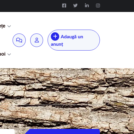
ețe
Adaugă un
anunț
noi