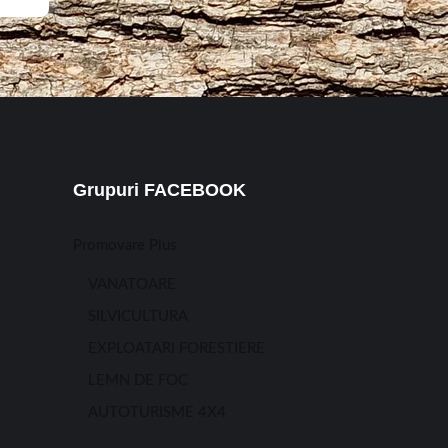
Grupuri FACEBOOK
Promovare Plus
VANATOARE
SILVICULTURA
EXPLOATARI FORESTIERE
LEMN DE FOC
AUTOTURISME 4X4