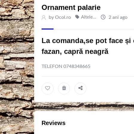
Ornament palarie
by
Ocol.ro
Altele...
2 ani ago
La comanda,se pot face și 
fazan, capră neagră
TELEFON 0748348665
Reviews