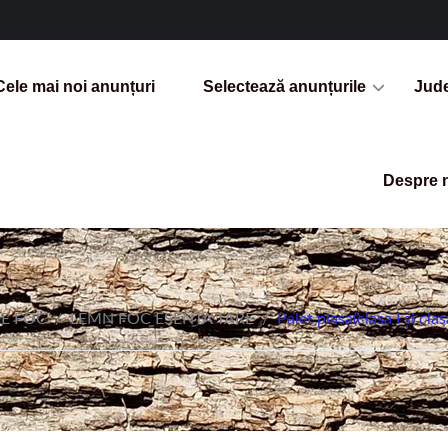
Cele mai noi anunțuri
Selectează anunțurile
Jud
Despre 
E FOC
/
LEMN FOC ESENTA TARE
/
Palet plasa(clasa I și clasa