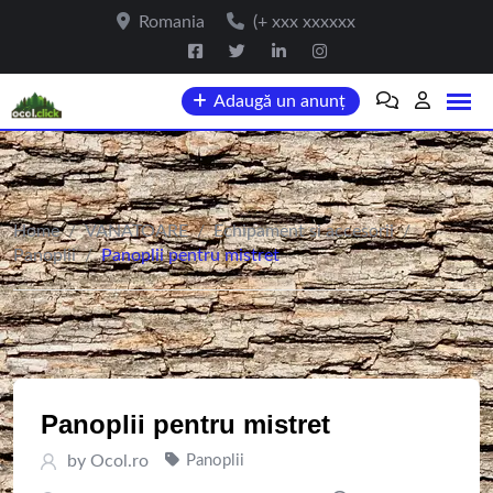
Skip
Romania
(+ xxx xxxxxx
to
content
Adaugă un anunț
Home
/
VANATOARE
/
Echipament si accesorii
/
Panoplii
/
Panoplii pentru mistret
Panoplii pentru mistret
by
Ocol.ro
Panoplii