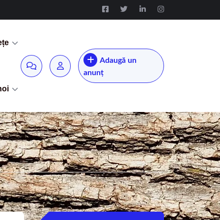
ețe
Adaugă un
anunț
noi