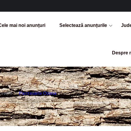
Cele mai noi anunțuri
Selectează anunțurile
Jud
Despre 
ravarii
/
Pastravaria Ozana