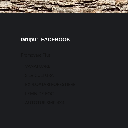
Grupuri FACEBOOK
Promovare Plus
VANATOARE
SILVICULTURA
EXPLOATARI FORESTIERE
LEMN DE FOC
AUTOTURISME 4X4