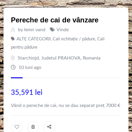
Pereche de cai de vânzare
by
lemn vand
Vinde
ALTE CATEGORII
,
Caii echitație / pădure
,
Caii
pentru pădure
Starchiojd
,
Judetul PRAHOVA
,
Romania
10 luni ago
35,591
lei
Vând o pereche de cai, nu se dau separat preț 7000 €