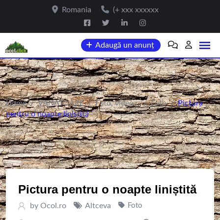
Skip
Romania
(+ xxx xxxxxx
to
content
Adaugă un anunț
Home
/
VANATOARE
/
Foto, video...
/
Foto
/
Pictura
pentru o noapte liniștită
Pictura pentru o noapte liniștită
by
Ocol.ro
Altceva
Foto