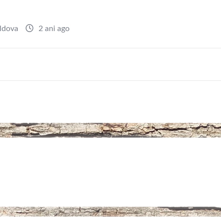
ldova
2 ani ago