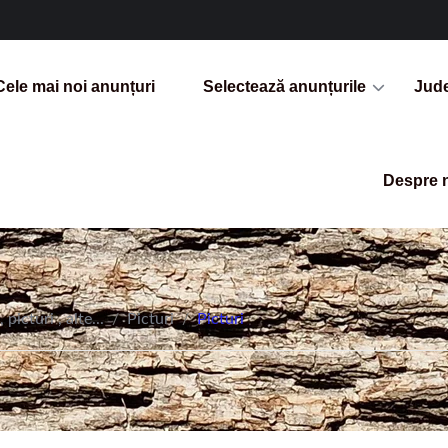
Cele mai noi anunțuri
Selectează anunțurile
Jud
Despre 
 picturi , alte...
/
Picturi
/
Picturi