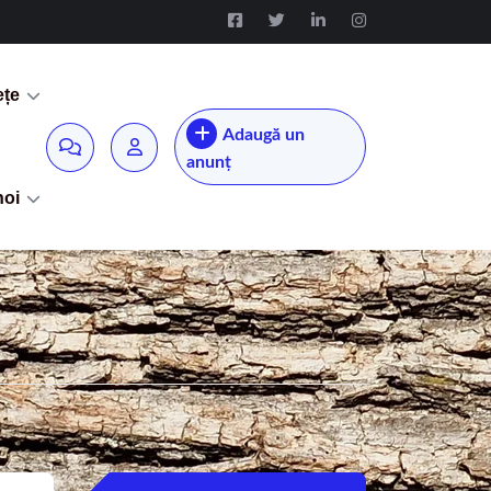
ețe
Adaugă un
anunț
noi