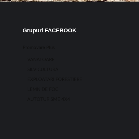
Grupuri FACEBOOK
Promovare Plus
VANATOARE
SILVICULTURA
EXPLOATARI FORESTIERE
LEMN DE FOC
AUTOTURISME 4X4