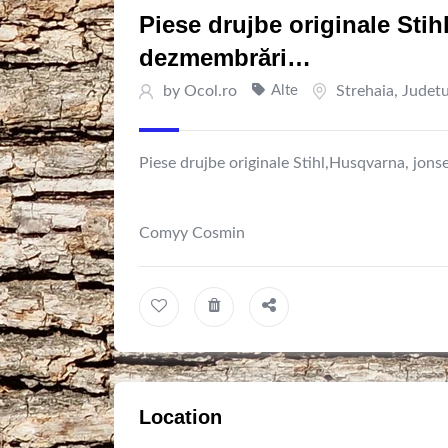
Piese drujbe originale Sti
dezmembrări…
by
Ocol.ro
Alte
Strehaia
,
Judet
Piese drujbe originale Stihl,Husqvarna, jo
Comyy Cosmin
Location