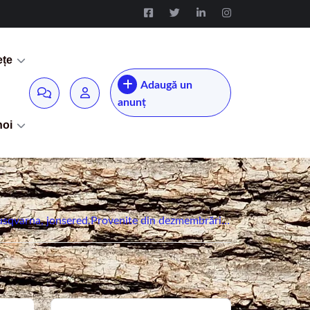
ețe
Adaugă un
anunț
noi
,Husqvarna, jonsered.Provenite din dezmembrări…