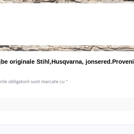
ujbe originale Stihl,Husqvarna, jonsered.Proveni
ile obligatorii sunt marcate cu
*