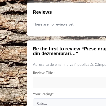
Reviews
There are no reviews yet.
Be the first to review “Piese dr
din dezmembrări…”
Adresa ta de email nu va fi publicată.
Câmpur
Review Title
*
Your Rating
*