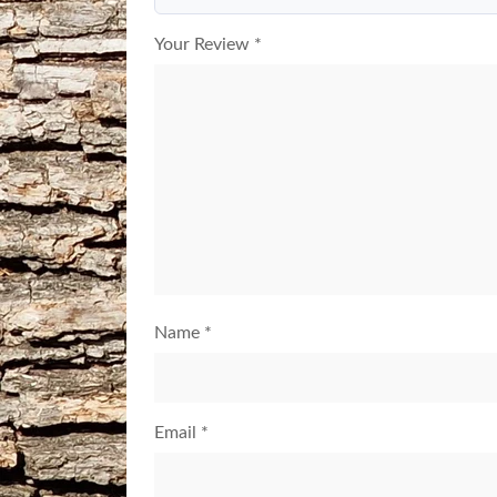
Your Review
*
Name
*
Email
*