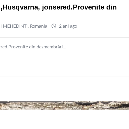
hl,Husqvarna, jonsered.Provenite din
ul MEHEDINTI
,
Romania
2 ani ago
nsered.Provenite din dezmembrări…