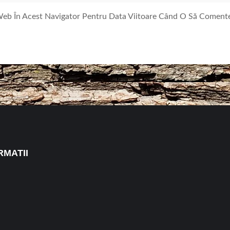
 Web În Acest Navigator Pentru Data Viitoare Când O Să Coment
RMATII