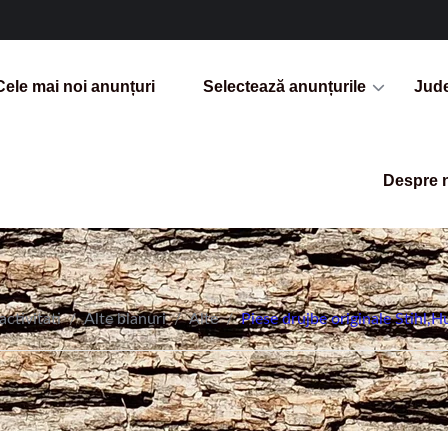
Cele mai noi anunțuri
Selectează anunțurile
Jud
Despre 
activitati
/
Alte blanuri
/
Alte
/
Piese drujbe originale Stihl