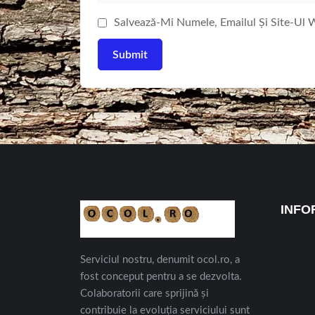
Salvează-Mi Numele, Emailul Și Site-Ul
INFO
Serviciul nostru, denumit ocol.ro, a
fost conceput pentru a se dezvolta.
Colaboratorii care sprijină și
contribuie la evoluția serviciului sunt