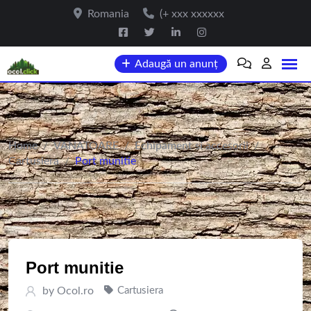
Skip
Romania
(+ xxx xxxxxx
to
content
Adaugă un anunț
Home
/
VANATOARE
/
Echipament si accesorii
/
Cartusiera
/
Port munitie
Port munitie
by
Ocol.ro
Cartusiera