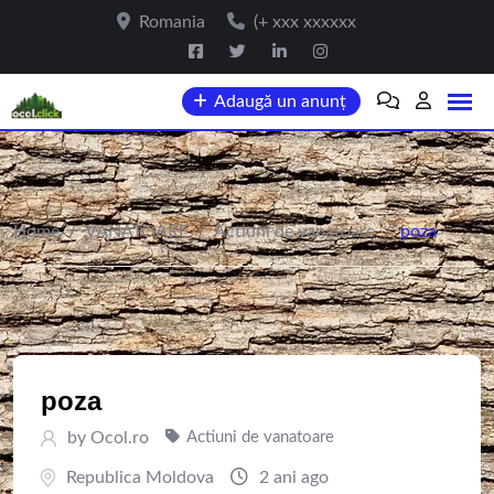
Skip
Romania
(+ xxx xxxxxx
to
content
Adaugă un anunț
Home
/
VANATOARE
/
Actiuni de vanatoare
/
poza
poza
by
Ocol.ro
Actiuni de vanatoare
Republica Moldova
2 ani ago