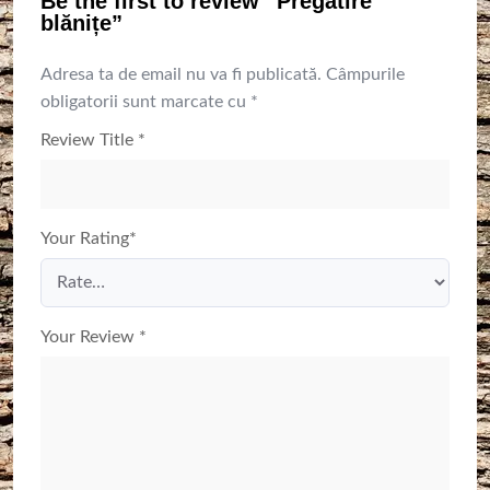
Be the first to review “Pregătire
blănițe”
Adresa ta de email nu va fi publicată.
Câmpurile
obligatorii sunt marcate cu
*
Review Title
*
Your Rating
*
Your Review
*