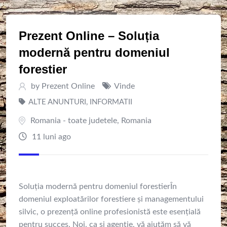
Prezent Online – Soluția
modernă pentru domeniul
forestier
by
Prezent Online
Vinde
ALTE ANUNTURI
,
INFORMATII
Romania - toate judetele
,
Romania
11 luni ago
Soluția modernă pentru domeniul forestierÎn
domeniul exploatărilor forestiere și managementului
silvic, o prezență online profesionistă este esențială
pentru succes. Noi, ca și agenție, vă ajutăm să vă