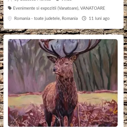
Evenimente si expozitii (Vanatoare)
,
VANATOARE
Romania - toate judetele
,
Romania
11 luni ago