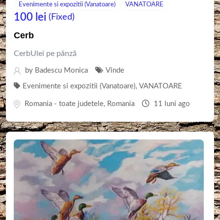
Evenimente si expozitii (Vanatoare)
VANATOARE
100
lei
(Fixed)
Cerb
CerbUlei pe pânză
by
Badescu Monica
Vinde
Evenimente si expozitii (Vanatoare)
,
VANATOARE
Romania - toate judetele
,
Romania
11 luni ago