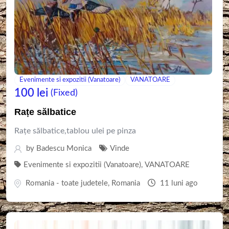
Evenimente si expozitii (Vanatoare)
VANATOARE
100
lei
(Fixed)
Rațe sălbatice
Rațe sălbatice,tablou ulei pe pinza
by
Badescu Monica
Vinde
Evenimente si expozitii (Vanatoare)
,
VANATOARE
Romania - toate judetele
,
Romania
11 luni ago