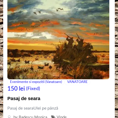
Evenimente si expozitii (Vanatoare)
VANATOARE
150
lei
(Fixed)
Pasaj de seara
Pasaj de searaUlei pe pânză
by
Badescu Monica
Vinde