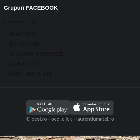
Grupuri FACEBOOK
Promovare Plus
VANATOARE
SILVICULTURA
EXPLOATARI FORESTIERE
LEMN DE FOC
AUTOTURISME 4X4
© ocol.ro - ocol.click - laurentiumatei.ro