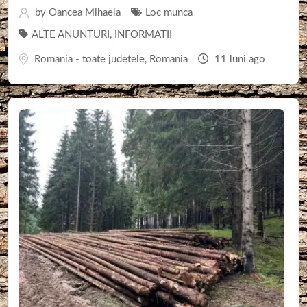
by
Oancea Mihaela
Loc munca
ALTE ANUNTURI
,
INFORMATII
Romania - toate judetele
,
Romania
11 luni ago