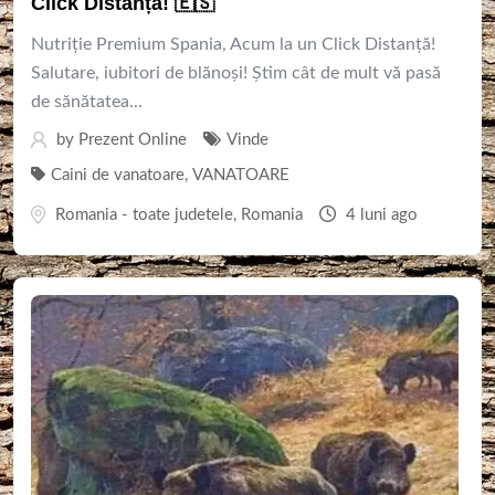
Click Distanță! 🇪🇸
Nutriție Premium Spania, Acum la un Click Distanță! ​
Salutare, iubitori de blănoși! ​Știm cât de mult vă pasă
de sănătatea...
by
Prezent Online
Vinde
Caini de vanatoare
,
VANATOARE
Romania - toate judetele
,
Romania
4 luni ago